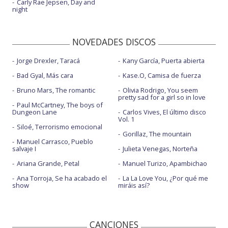
Carly Rae Jepsen, Day and
night
NOVEDADES DISCOS
Jorge Drexler, Taracá
Kany García, Puerta abierta
Bad Gyal, Más cara
Kase.O, Camisa de fuerza
Bruno Mars, The romantic
Olivia Rodrigo, You seem
pretty sad for a girl so in love
Paul McCartney, The boys of
Dungeon Lane
Carlos Vives, El último disco
Vol. 1
Siloé, Terrorismo emocional
Gorillaz, The mountain
Manuel Carrasco, Pueblo
salvaje I
Julieta Venegas, Norteña
Ariana Grande, Petal
Manuel Turizo, Apambichao
Ana Torroja, Se ha acabado el
La La Love You, ¿Por qué me
show
miráis así?
CANCIONES