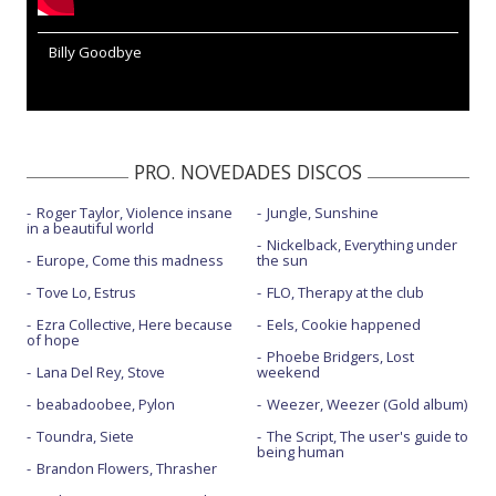
Billy Goodbye
PRO. NOVEDADES DISCOS
Roger Taylor, Violence insane
Jungle, Sunshine
in a beautiful world
Nickelback, Everything under
Europe, Come this madness
the sun
Tove Lo, Estrus
FLO, Therapy at the club
Ezra Collective, Here because
Eels, Cookie happened
of hope
Phoebe Bridgers, Lost
Lana Del Rey, Stove
weekend
beabadoobee, Pylon
Weezer, Weezer (Gold album)
Toundra, Siete
The Script, The user's guide to
being human
Brandon Flowers, Thrasher