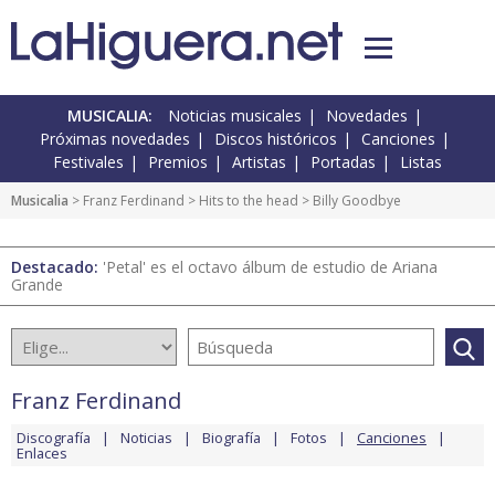
MUSICALIA:
Noticias musicales
Novedades
Próximas novedades
Discos históricos
Canciones
Festivales
Premios
Artistas
Portadas
Listas
Musicalia
>
Franz Ferdinand
>
Hits to the head
> Billy Goodbye
Destacado:
'Petal' es el octavo álbum de estudio de Ariana
Grande
Franz Ferdinand
Discografía
Noticias
Biografía
Fotos
Canciones
Enlaces