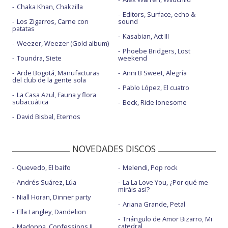
Chaka Khan, Chakzilla
Editors, Surface, echo &
Los Zigarros, Carne con
sound
patatas
Kasabian, Act III
Weezer, Weezer (Gold album)
Phoebe Bridgers, Lost
Toundra, Siete
weekend
Arde Bogotá, Manufacturas
Anni B Sweet, Alegría
del club de la gente sola
Pablo López, El cuatro
La Casa Azul, Fauna y flora
subacuática
Beck, Ride lonesome
David Bisbal, Eternos
NOVEDADES DISCOS
Quevedo, El baifo
Melendi, Pop rock
Andrés Suárez, Lúa
La La Love You, ¿Por qué me
miráis así?
Niall Horan, Dinner party
Ariana Grande, Petal
Ella Langley, Dandelion
Triángulo de Amor Bizarro, Mi
catedral
Madonna, Confessions II