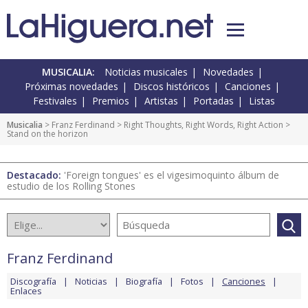
MUSICALIA:
Noticias musicales
Novedades
Próximas novedades
Discos históricos
Canciones
Festivales
Premios
Artistas
Portadas
Listas
Musicalia
>
Franz Ferdinand
>
Right Thoughts, Right Words, Right Action
>
Stand on the horizon
Destacado:
'Foreign tongues' es el vigesimoquinto álbum de
estudio de los Rolling Stones
Franz Ferdinand
Discografía
Noticias
Biografía
Fotos
Canciones
Enlaces