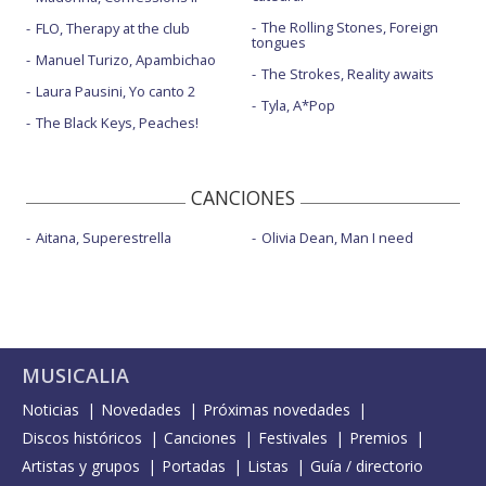
The Rolling Stones, Foreign
FLO, Therapy at the club
tongues
Manuel Turizo, Apambichao
The Strokes, Reality awaits
Laura Pausini, Yo canto 2
Tyla, A*Pop
The Black Keys, Peaches!
CANCIONES
Aitana, Superestrella
Olivia Dean, Man I need
MUSICALIA
Noticias
Novedades
Próximas novedades
Discos históricos
Canciones
Festivales
Premios
Artistas y grupos
Portadas
Listas
Guía / directorio