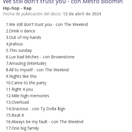
We still don't trust you - con Metro Boomin
Hip-hop - Rap
Fecha de publicación del disco:
12 de abril de 2024
1.We still don't trust you - con The Weeknd
2.Drink n dance
3.Out of my hands
4.Jealous
5.This sunday
6.Luv bad bitches - con Brownstone
7.Amazing (Interlude)
8.All to myself - con The Weeknd
9.Nights like this
10.Came to the party
11.Right 4 you
12.Mile high memories
13.Overload
14.Gracious - con Ty Dolla $ign
15.Beat it
16.Always be my fault - con The Weeknd
17.One big family