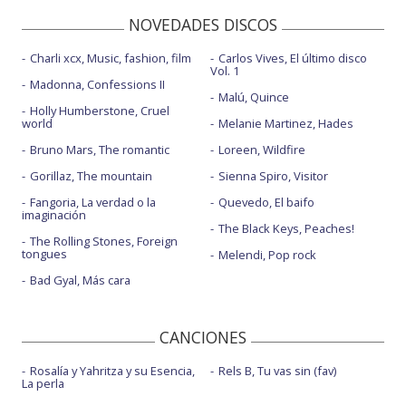
NOVEDADES DISCOS
Charli xcx, Music, fashion, film
Carlos Vives, El último disco
Vol. 1
Madonna, Confessions II
Malú, Quince
Holly Humberstone, Cruel
world
Melanie Martinez, Hades
Bruno Mars, The romantic
Loreen, Wildfire
Gorillaz, The mountain
Sienna Spiro, Visitor
Fangoria, La verdad o la
Quevedo, El baifo
imaginación
The Black Keys, Peaches!
The Rolling Stones, Foreign
tongues
Melendi, Pop rock
Bad Gyal, Más cara
CANCIONES
Rosalía y Yahritza y su Esencia,
Rels B, Tu vas sin (fav)
La perla