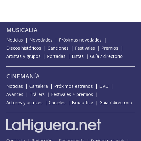
MUSICALIA
Noticias
Novedades
Próximas novedades
Discos históricos
Canciones
Festivales
Premios
Artistas y grupos
Portadas
Listas
Guía / directorio
CINEMANÍA
Noticias
Cartelera
Próximos estrenos
DVD
Avances
Tráilers
Festivales + premios
Actores y actrices
Carteles
Box-office
Guía / directorio
Contacto
Redacción
Recomienda
Sugiere una web