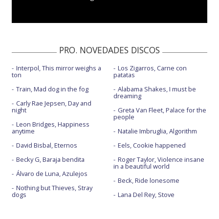
PRO. NOVEDADES DISCOS
Interpol, This mirror weighs a
Los Zigarros, Carne con
ton
patatas
Train, Mad dog in the fog
Alabama Shakes, I must be
dreaming
Carly Rae Jepsen, Day and
night
Greta Van Fleet, Palace for the
people
Leon Bridges, Happiness
anytime
Natalie Imbruglia, Algorithm
David Bisbal, Eternos
Eels, Cookie happened
Becky G, Baraja bendita
Roger Taylor, Violence insane
in a beautiful world
Álvaro de Luna, Azulejos
Beck, Ride lonesome
Nothing but Thieves, Stray
dogs
Lana Del Rey, Stove