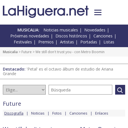
MUSICALIA:
Noticias musicales
Novedades
Próximas novedades
Discos históricos
Canciones
Festivales
Premios
Artistas
Portadas
Listas
Musicalia
>
Future
> We still don't trust you - con Metro Boomin
Destacado:
'Petal' es el octavo álbum de estudio de Ariana
Grande
Future
Discografía
Noticias
Fotos
Canciones
Enlaces