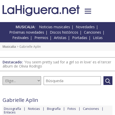
MUSICALIA:
Noticias musicales
Novedades
Próximas novedades
Discos históricos
Canciones
Festivales
Premios
Artistas
Portadas
Listas
Musicalia
> Gabrielle Aplin
Destacado:
'You seem pretty sad for a girl so in love' es el tercer
álbum de Olivia Rodrigo
Gabrielle Aplin
Discografía
Noticias
Biografía
Fotos
Canciones
Enlaces