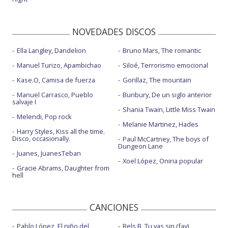
NOVEDADES DISCOS
Ella Langley, Dandelion
Bruno Mars, The romantic
Manuel Turizo, Apambichao
Siloé, Terrorismo emocional
Kase.O, Camisa de fuerza
Gorillaz, The mountain
Manuel Carrasco, Pueblo
Bunbury, De un siglo anterior
salvaje I
Shania Twain, Little Miss Twain
Melendi, Pop rock
Melanie Martinez, Hades
Harry Styles, Kiss all the time.
Disco, occasionally.
Paul McCartney, The boys of
Dungeon Lane
Juanes, JuanesTeban
Xoel López, Oniria popular
Gracie Abrams, Daughter from
hell
CANCIONES
Pablo López, El niño del
Rels B, Tu vas sin (fav)