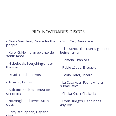
PRO. NOVEDADES DISCOS
Greta Van Fleet, Palace for the
Soft Cell, Danceteria
people
The Script, The user's guide to
Karol G, No me arrepiento de
being human
sentir tanto
Camela, Titánicos
Nickelback, Everything under
the sun
Pablo López, El cuatro
David Bisbal, Eternos
Tokio Hotel, Encore
Tove Lo, Estrus
La Casa Azul, Fauna y flora
subacuática
Alabama Shakes, I must be
dreaming
Chaka Khan, Chakzilla
Nothing but Thieves, Stray
Leon Bridges, Happiness
dogs
anytime
Carly Rae Jepsen, Day and
night