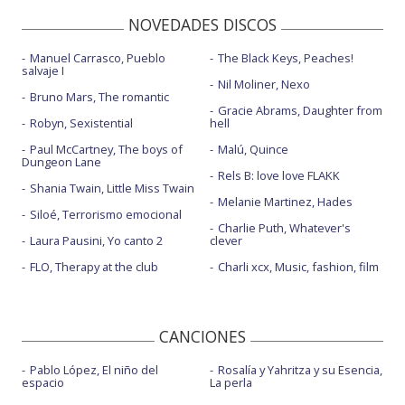
NOVEDADES DISCOS
Manuel Carrasco, Pueblo
The Black Keys, Peaches!
salvaje I
Nil Moliner, Nexo
Bruno Mars, The romantic
Gracie Abrams, Daughter from
Robyn, Sexistential
hell
Paul McCartney, The boys of
Malú, Quince
Dungeon Lane
Rels B: love love FLAKK
Shania Twain, Little Miss Twain
Melanie Martinez, Hades
Siloé, Terrorismo emocional
Charlie Puth, Whatever's
Laura Pausini, Yo canto 2
clever
FLO, Therapy at the club
Charli xcx, Music, fashion, film
CANCIONES
Pablo López, El niño del
Rosalía y Yahritza y su Esencia,
espacio
La perla