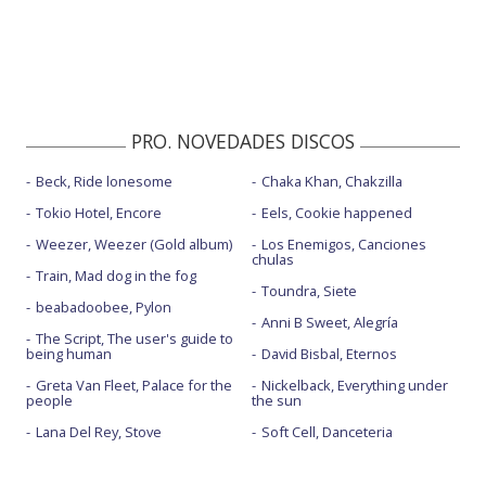
PRO. NOVEDADES DISCOS
Beck, Ride lonesome
Chaka Khan, Chakzilla
Tokio Hotel, Encore
Eels, Cookie happened
Weezer, Weezer (Gold album)
Los Enemigos, Canciones
chulas
Train, Mad dog in the fog
Toundra, Siete
beabadoobee, Pylon
Anni B Sweet, Alegría
The Script, The user's guide to
being human
David Bisbal, Eternos
Greta Van Fleet, Palace for the
Nickelback, Everything under
people
the sun
Lana Del Rey, Stove
Soft Cell, Danceteria