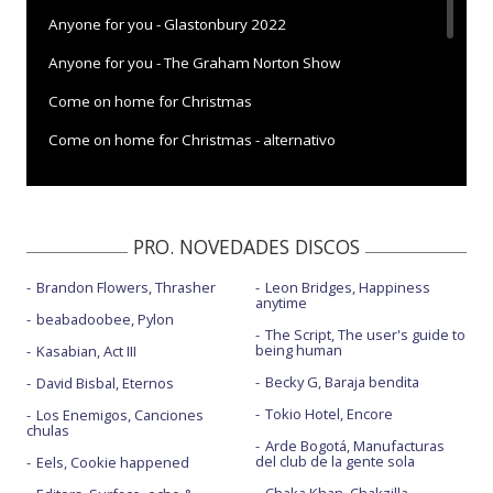
Anyone for you - Glastonbury 2022
Anyone for you - The Graham Norton Show
Come on home for Christmas
Come on home for Christmas - alternativo
Dance all over me
Green green grass
PRO. NOVEDADES DISCOS
Green green grass - BBC Radio 1 Live Lounge
Brandon Flowers, Thrasher
Leon Bridges, Happiness
Green green grass - Big Weekend 2022
anytime
beabadoobee, Pylon
Green green grass - con letra
The Script, The user's guide to
being human
Kasabian, Act III
I went hunting - con letra
Becky G, Baraja bendita
David Bisbal, Eternos
Tokio Hotel, Encore
Los Enemigos, Canciones
chulas
Arde Bogotá, Manufacturas
del club de la gente sola
Eels, Cookie happened