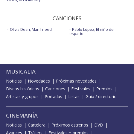
CANCIONES
Olivia Dean, Man I need
Pablo López, El niño del
espacio
MUSICALIA
Noticias
Novedades
Próximas novedades
Discos históricos
Canciones
Festivales
Premios
Artistas y grupos
Portadas
Listas
Guía / directorio
CINEMANÍA
Noticias
Cartelera
Próximos estrenos
DVD
Avances
Tráilers
Festivales + premios