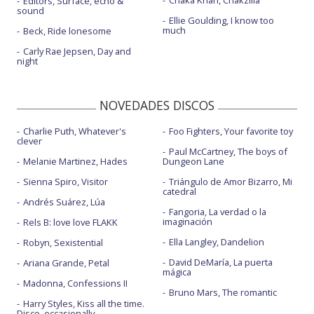
Chaka Khan, Chakzilla
Editors, Surface, echo &
sound
Ellie Goulding, I know too
much
Beck, Ride lonesome
Carly Rae Jepsen, Day and
night
NOVEDADES DISCOS
Charlie Puth, Whatever's
Foo Fighters, Your favorite toy
clever
Paul McCartney, The boys of
Melanie Martinez, Hades
Dungeon Lane
Sienna Spiro, Visitor
Triángulo de Amor Bizarro, Mi
catedral
Andrés Suárez, Lúa
Fangoria, La verdad o la
imaginación
Rels B: love love FLAKK
Ella Langley, Dandelion
Robyn, Sexistential
David DeMaría, La puerta
Ariana Grande, Petal
mágica
Madonna, Confessions II
Bruno Mars, The romantic
Harry Styles, Kiss all the time.
Disco, occasionally.