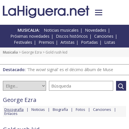
MUSICALIA:
Noticias musicales
Novedades
Próximas novedades
Discos históricos
Canciones
Festivales
Premios
Artistas
Portadas
Listas
Musicalia
>
George Ezra
> Gold rush kid
Destacado:
'The wow! signal' es el décimo álbum de Muse
George Ezra
Discografía
Noticias
Biografía
Fotos
Canciones
Enlaces