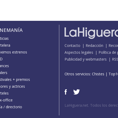
INEMANÍA
icias
telera
Contacto
Redacción
Reco
óximos estrenos
Aspectos legales
Política de
D
Publicidad y webmasters
RS
ances
ilers
Otros servicios:
Chistes
|
Top1
stivales + premios
ores y actrices
teles
x-office
LaHiguera.net. Todos los dere
a / directorio