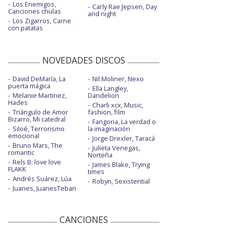
Los Enemigos,
Carly Rae Jepsen, Day
Canciones chulas
and night
Los Zigarros, Carne
con patatas
NOVEDADES DISCOS
David DeMaría, La
Nil Moliner, Nexo
puerta mágica
Ella Langley,
Melanie Martinez,
Dandelion
Hades
Charli xcx, Music,
Triángulo de Amor
fashion, film
Bizarro, Mi catedral
Fangoria, La verdad o
Siloé, Terrorismo
la imaginación
emocional
Jorge Drexler, Taracá
Bruno Mars, The
Julieta Venegas,
romantic
Norteña
Rels B: love love
James Blake, Trying
FLAKK
times
Andrés Suárez, Lúa
Robyn, Sexistential
Juanes, JuanesTeban
CANCIONES