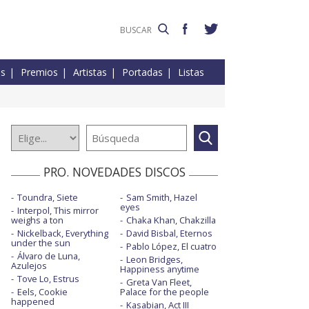
es
Premios
Artistas
Portadas
Listas
PRO. NOVEDADES DISCOS
Toundra, Siete
Sam Smith, Hazel
eyes
Interpol, This mirror
weighs a ton
Chaka Khan, Chakzilla
Nickelback, Everything
David Bisbal, Eternos
under the sun
Pablo López, El cuatro
Álvaro de Luna,
Leon Bridges,
Azulejos
Happiness anytime
Tove Lo, Estrus
Greta Van Fleet,
Eels, Cookie
Palace for the people
happened
Kasabian, Act III