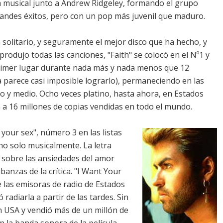
 musical junto a Andrew Ridgeley, formando el grupo
andes éxitos, pero con un pop más juvenil que maduro.
 solitario, y seguramente el mejor disco que ha hecho, y
 produjo todas las canciones, "Faith" se colocó en el Nº1 y
rimer lugar durante nada más y nada menos que 12
 parece casi imposible lograrlo), permaneciendo en las
ño y medio. Ocho veces platino, hasta ahora, en Estados
n a 16 millones de copias vendidas en todo el mundo.
t your sex", número 3 en las listas
 no solo musicalmente. La letra
 sobre las ansiedades del amor
banzas de la crítica. "I Want Your
e las emisoras de radio de Estados
radiarla a partir de las tardes. Sin
n USA y vendió más de un millón de