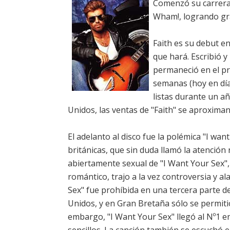
Comenzó su carrera
Wham!, logrando gr
Faith es su debut en
que hará. Escribió y
permaneció en el p
semanas (hoy en día
listas durante un a
Unidos, las ventas de "Faith" se aproxima
El adelanto al disco fue la polémica "I wan
británicas, que sin duda llamó la atención
abiertamente sexual de "I Want Your Sex",
romántico, trajo a la vez controversia y ala
Sex" fue prohíbida en una tercera parte d
Unidos, y en Gran Bretaña sólo se permitió 
embargo, "I Want Your Sex" llegó al Nº1 e