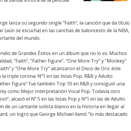
n la banda sonora de la película
ge lanza su segundo single "Faith", la canción que da título
ar (aún se escucha) en las canchas de baloncesto de la NBA,
ortante del mundo.
endio de Grandes Éxitos en un álbum que no lo es. Muchos
alidad, "Faith", "Father Figure", "One More Try" y "Monkey"
Faith" y "One More Try" alcanzaron el Disco de Oro; éste
la triple corona: Nº1 en las listas Pop, R&B y Adulto
ther Figure" fue también Top 10 en R&B y consiguió una
my como Mejor Interpretación Vocal Pop. Todavía otro
Fool", alcazó el Nº 5 en las listas Pop y Nº1 en las de Adulto
de un cantante solista blanco en la historia en llegar al
lboard, un logro que George Michael llamó "lo más destacado