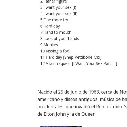
2.Father figure
3.I want your sex (I)
4.I want your sex [II]
5.One more try
6.Hard day
7.Hand to mouth
8.Look at your hands
9.Monkey
10.Kissing a fool
11.Hard day [Shep Pettibone Mix]
12.A last request [I Want Your Sex Part III]
Nacido el 25 de junio de 1963, cerca de 
americano y discos antiguos, música de bai
occidentales, que invadió el Reino Unido.
de Elton John y la de Queen.