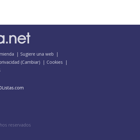
mienda
Sugiere una web
 privacidad
(
Cambiar
)
Cookies
S
0Listas.com
chos reservados