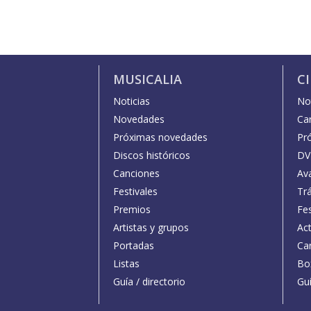
MUSICALIA
C
Noticias
Not
Novedades
Car
Próximas novedades
Pr
Discos históricos
DV
Canciones
Av
Festivales
Trá
Premios
Fe
Artistas y grupos
Act
Portadas
Car
Listas
Bo
Guía / directorio
Guí