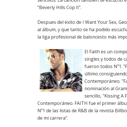
sencillos. La canción también se escuchó e
"Beverly Hills Cop II".
Despues del éxito de I Want Your Sex, Geor
al álbum, y que tanto se ha podido escuch
la liga profesional de baloncesto más imp
El Faith es un comp
singles y todos de c
fueron todos Nº1. "
último consiguiendo 
Contemporáneo. "Fa
nominación al Gram
sencillo, "Kissing A 
Contemporáneo. FAITH fue el primer álbum 
Nº1 de las listas de R&B de la revista Bil
de mi carrera".