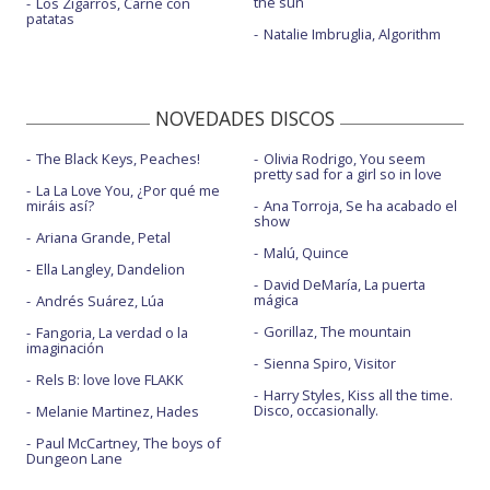
the sun
Los Zigarros, Carne con
patatas
Natalie Imbruglia, Algorithm
NOVEDADES DISCOS
The Black Keys, Peaches!
Olivia Rodrigo, You seem
pretty sad for a girl so in love
La La Love You, ¿Por qué me
miráis así?
Ana Torroja, Se ha acabado el
show
Ariana Grande, Petal
Malú, Quince
Ella Langley, Dandelion
David DeMaría, La puerta
mágica
Andrés Suárez, Lúa
Gorillaz, The mountain
Fangoria, La verdad o la
imaginación
Sienna Spiro, Visitor
Rels B: love love FLAKK
Harry Styles, Kiss all the time.
Disco, occasionally.
Melanie Martinez, Hades
Paul McCartney, The boys of
Dungeon Lane