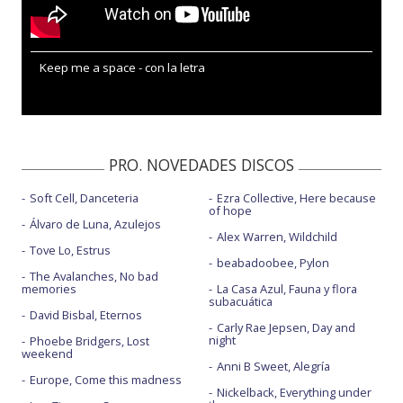
Keep me a space - con la letra
PRO. NOVEDADES DISCOS
Soft Cell, Danceteria
Ezra Collective, Here because
of hope
Álvaro de Luna, Azulejos
Alex Warren, Wildchild
Tove Lo, Estrus
beabadoobee, Pylon
The Avalanches, No bad
memories
La Casa Azul, Fauna y flora
subacuática
David Bisbal, Eternos
Carly Rae Jepsen, Day and
night
Phoebe Bridgers, Lost
weekend
Anni B Sweet, Alegría
Europe, Come this madness
Nickelback, Everything under