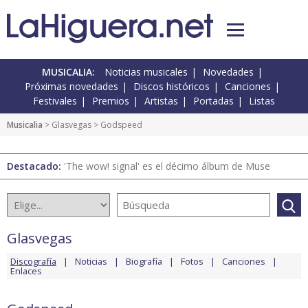
MUSICALIA:
Noticias musicales
Novedades
Próximas novedades
Discos históricos
Canciones
Festivales
Premios
Artistas
Portadas
Listas
Musicalia
>
Glasvegas
> Godspeed
Destacado:
'The wow! signal' es el décimo álbum de Muse
Glasvegas
Discografía
Noticias
Biografía
Fotos
Canciones
Enlaces