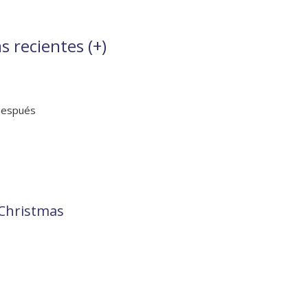
s recientes (
+
)
después
 Christmas