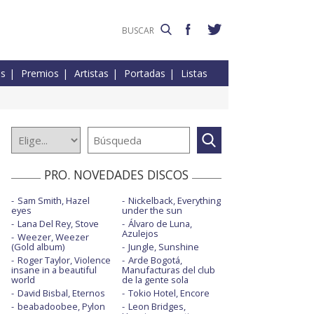
es
Premios
Artistas
Portadas
Listas
PRO. NOVEDADES DISCOS
Sam Smith, Hazel
Nickelback, Everything
eyes
under the sun
Lana Del Rey, Stove
Álvaro de Luna,
Azulejos
Weezer, Weezer
(Gold album)
Jungle, Sunshine
Roger Taylor, Violence
Arde Bogotá,
insane in a beautiful
Manufacturas del club
world
de la gente sola
David Bisbal, Eternos
Tokio Hotel, Encore
beabadoobee, Pylon
Leon Bridges,