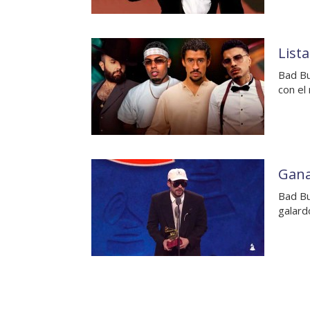
List
Bad Bu
con el
Gana
Bad Bu
galar