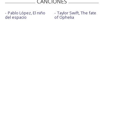
CANCIONES
Pablo López, El niño
Taylor Swift, The fate
del espacio
of Ophelia