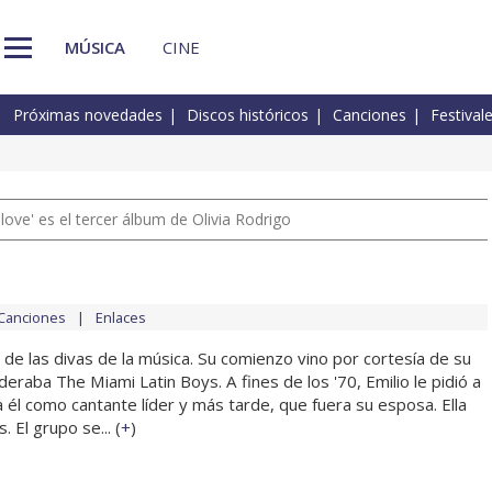
MÚSICA
CINE
Próximas novedades
Discos históricos
Canciones
Festival
 love' es el tercer álbum de Olivia Rodrigo
Canciones
Enlaces
de las divas de la música. Su comienzo vino por cortesía de su
deraba The Miami Latin Boys. A fines de los '70, Emilio le pidió a
a él como cantante líder y más tarde, que fuera su esposa. Ella
 El grupo se... (
+
)