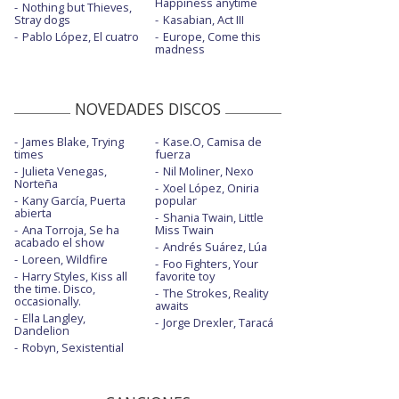
Happiness anytime
Nothing but Thieves,
Stray dogs
Kasabian, Act III
Pablo López, El cuatro
Europe, Come this
madness
NOVEDADES DISCOS
James Blake, Trying
Kase.O, Camisa de
times
fuerza
Julieta Venegas,
Nil Moliner, Nexo
Norteña
Xoel López, Oniria
Kany García, Puerta
popular
abierta
Shania Twain, Little
Ana Torroja, Se ha
Miss Twain
acabado el show
Andrés Suárez, Lúa
Loreen, Wildfire
Foo Fighters, Your
Harry Styles, Kiss all
favorite toy
the time. Disco,
The Strokes, Reality
occasionally.
awaits
Ella Langley,
Jorge Drexler, Taracá
Dandelion
Robyn, Sexistential