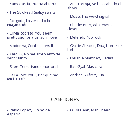
Kany García, Puerta abierta
Ana Torroja, Se ha acabado el
show
The Strokes, Reality awaits
Muse, The wow! signal
Fangoria, La verdad o la
imaginación
Charlie Puth, Whatever's
clever
Olivia Rodrigo, You seem
pretty sad for a girl so in love
Melendi, Pop rock
Madonna, Confessions II
Gracie Abrams, Daughter from
hell
Karol G, No me arrepiento de
sentir tanto
Melanie Martinez, Hades
Siloé, Terrorismo emocional
Bad Gyal, Más cara
La La Love You, ¿Por qué me
Andrés Suárez, Lúa
miráis así?
CANCIONES
Pablo López, El niño del
Olivia Dean, Man I need
espacio