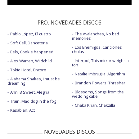
PRO. NOVEDADES DISCOS
Pablo López, El cuatro
The Avalanches, No bad
memories
Soft Cell, Danceteria
Los Enemigos, Canciones
chulas
Eels, Cookie happened
Interpol, This mirror weighs a
Alex Warren, Wildchild
ton
Tokio Hotel, Encore
Natalie Imbruglia, Algorithm
Alabama Shakes, I must be
Brandon Flowers, Thrasher
dreaming
Blossoms, Songs from the
Anni B Sweet, Alegría
wedding cake
Train, Mad dog in the fog
Chaka Khan, Chakzilla
Kasabian, Act III
NOVEDADES DISCOS