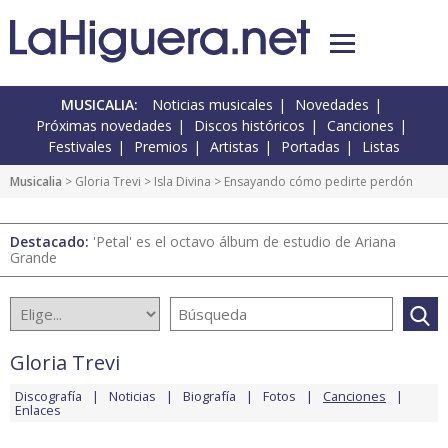
MUSICALIA:
Noticias musicales
Novedades
Próximas novedades
Discos históricos
Canciones
Festivales
Premios
Artistas
Portadas
Listas
Musicalia
>
Gloria Trevi
>
Isla Divina
> Ensayando cómo pedirte perdón
Destacado:
'Petal' es el octavo álbum de estudio de Ariana
Grande
Gloria Trevi
Discografía
Noticias
Biografía
Fotos
Canciones
Enlaces