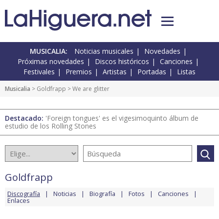
MUSICALIA:
Noticias musicales
Novedades
Próximas novedades
Discos históricos
Canciones
Festivales
Premios
Artistas
Portadas
Listas
Musicalia
>
Goldfrapp
> We are glitter
Destacado:
'Foreign tongues' es el vigesimoquinto álbum de
estudio de los Rolling Stones
Goldfrapp
Discografía
Noticias
Biografía
Fotos
Canciones
Enlaces