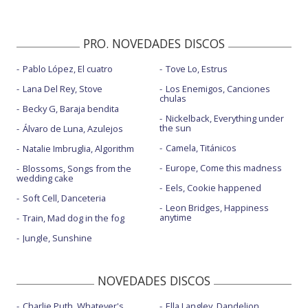
PRO. NOVEDADES DISCOS
Pablo López, El cuatro
Tove Lo, Estrus
Lana Del Rey, Stove
Los Enemigos, Canciones
chulas
Becky G, Baraja bendita
Nickelback, Everything under
the sun
Álvaro de Luna, Azulejos
Camela, Titánicos
Natalie Imbruglia, Algorithm
Europe, Come this madness
Blossoms, Songs from the
wedding cake
Eels, Cookie happened
Soft Cell, Danceteria
Leon Bridges, Happiness
anytime
Train, Mad dog in the fog
Jungle, Sunshine
NOVEDADES DISCOS
Charlie Puth, Whatever's
Ella Langley, Dandelion