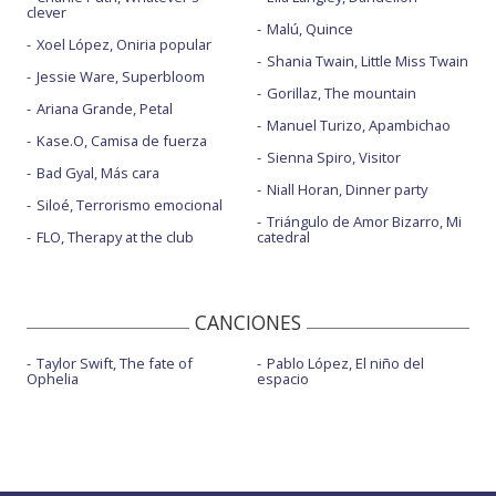
clever
Malú, Quince
Xoel López, Oniria popular
Shania Twain, Little Miss Twain
Jessie Ware, Superbloom
Gorillaz, The mountain
Ariana Grande, Petal
Manuel Turizo, Apambichao
Kase.O, Camisa de fuerza
Sienna Spiro, Visitor
Bad Gyal, Más cara
Niall Horan, Dinner party
Siloé, Terrorismo emocional
Triángulo de Amor Bizarro, Mi
FLO, Therapy at the club
catedral
CANCIONES
Taylor Swift, The fate of
Pablo López, El niño del
Ophelia
espacio