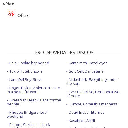
Vídeo
Oficial
PRO. NOVEDADES DISCOS
Eels, Cookie happened
Sam Smith, Hazel eyes
Tokio Hotel, Encore
Soft Cell, Danceteria
Lana Del Rey, Stove
Nickelback, Everything under
the sun
Roger Taylor, Violence insane
in a beautiful world
Ezra Collective, Here because
of hope
Greta Van Fleet, Palace for the
people
Europe, Come this madness
Phoebe Bridgers, Lost
David Bisbal, Eternos
weekend
Kasabian, Act III
Editors, Surface, echo &