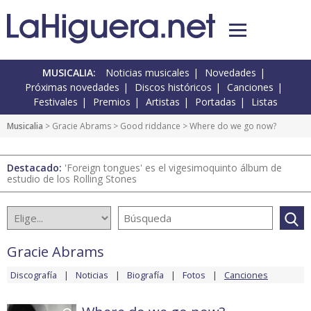
MUSICALIA:
Noticias musicales
Novedades
Próximas novedades
Discos históricos
Canciones
Festivales
Premios
Artistas
Portadas
Listas
Musicalia
>
Gracie Abrams
>
Good riddance
> Where do we go now?
Destacado:
'Foreign tongues' es el vigesimoquinto álbum de
estudio de los Rolling Stones
Gracie Abrams
Discografía
Noticias
Biografía
Fotos
Canciones