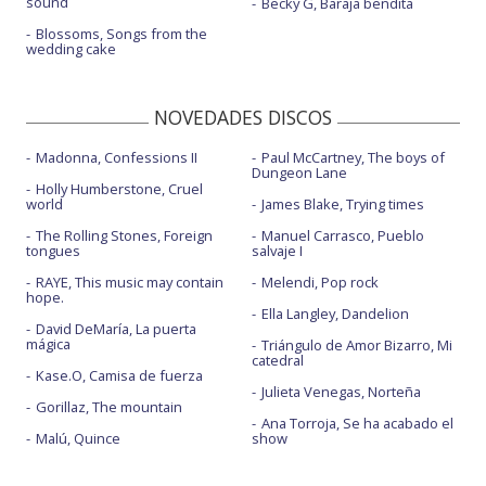
sound
Becky G, Baraja bendita
Blossoms, Songs from the
wedding cake
NOVEDADES DISCOS
Madonna, Confessions II
Paul McCartney, The boys of
Dungeon Lane
Holly Humberstone, Cruel
world
James Blake, Trying times
The Rolling Stones, Foreign
Manuel Carrasco, Pueblo
tongues
salvaje I
RAYE, This music may contain
Melendi, Pop rock
hope.
Ella Langley, Dandelion
David DeMaría, La puerta
mágica
Triángulo de Amor Bizarro, Mi
catedral
Kase.O, Camisa de fuerza
Julieta Venegas, Norteña
Gorillaz, The mountain
Ana Torroja, Se ha acabado el
Malú, Quince
show