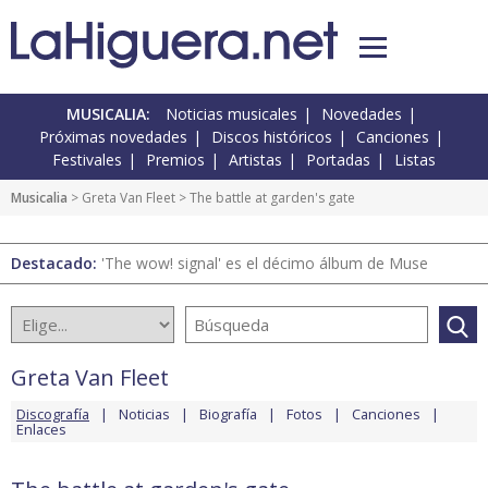
MUSICALIA:
Noticias musicales
Novedades
Próximas novedades
Discos históricos
Canciones
Festivales
Premios
Artistas
Portadas
Listas
Musicalia
>
Greta Van Fleet
> The battle at garden's gate
Destacado:
'The wow! signal' es el décimo álbum de Muse
Greta Van Fleet
Discografía
Noticias
Biografía
Fotos
Canciones
Enlaces