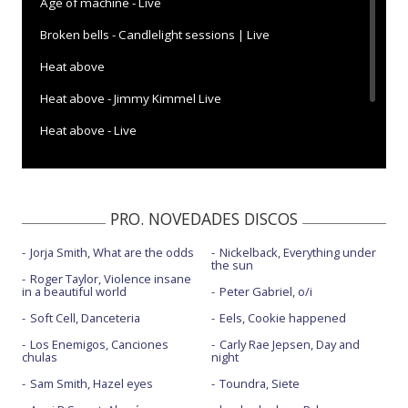
Age of machine - Live
Broken bells - Candlelight sessions | Live
Heat above
Heat above - Jimmy Kimmel Live
Heat above - Live
My way, soon
PRO. NOVEDADES DISCOS
Jorja Smith, What are the odds
Nickelback, Everything under
the sun
Roger Taylor, Violence insane
in a beautiful world
Peter Gabriel, o/i
Soft Cell, Danceteria
Eels, Cookie happened
Los Enemigos, Canciones
Carly Rae Jepsen, Day and
chulas
night
Sam Smith, Hazel eyes
Toundra, Siete