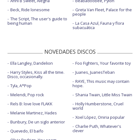
Anni B Sweet, Alegría
beabadoobee, Pylon
Beck, Ride lonesome
Greta Van Fleet, Palace for the
people
The Script, The user's guide to
being human
La Casa Azul, Fauna y flora
subacuática
NOVEDADES DISCOS
Ella Langley, Dandelion
Foo Fighters, Your favorite toy
Harry Styles, Kiss all the time.
Juanes, JuanesTeban
Disco, occasionally.
RAYE, This music may contain
Tyla, A*Pop
hope.
Melendi, Pop rock
Shania Twain, Little Miss Twain
Rels B: love love FLAKK
Holly Humberstone, Cruel
world
Melanie Martinez, Hades
Xoel López, Oniria popular
Bunbury, De un siglo anterior
Charlie Puth, Whatever's
clever
Quevedo, El baifo