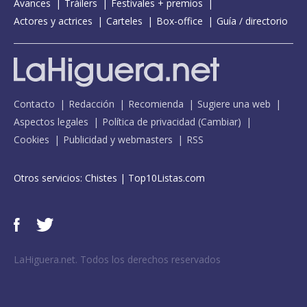
Avances
Tráilers
Festivales + premios
Actores y actrices
Carteles
Box-office
Guía / directorio
Contacto
Redacción
Recomienda
Sugiere una web
Aspectos legales
Política de privacidad
(
Cambiar
)
Cookies
Publicidad y webmasters
RSS
Otros servicios:
Chistes
|
Top10Listas.com
LaHiguera.net. Todos los derechos reservados