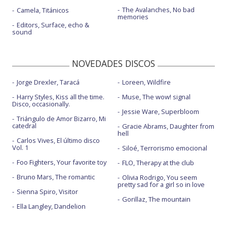
The Avalanches, No bad
Camela, Titánicos
memories
Editors, Surface, echo &
sound
NOVEDADES DISCOS
Jorge Drexler, Taracá
Loreen, Wildfire
Harry Styles, Kiss all the time.
Muse, The wow! signal
Disco, occasionally.
Jessie Ware, Superbloom
Triángulo de Amor Bizarro, Mi
catedral
Gracie Abrams, Daughter from
hell
Carlos Vives, El último disco
Vol. 1
Siloé, Terrorismo emocional
Foo Fighters, Your favorite toy
FLO, Therapy at the club
Bruno Mars, The romantic
Olivia Rodrigo, You seem
pretty sad for a girl so in love
Sienna Spiro, Visitor
Gorillaz, The mountain
Ella Langley, Dandelion