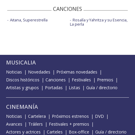
CANCIONES
Aitana, Superestrella
Rosalía y Yahritza y su Esencia,
La perla
MUSICALIA
Noticias
Novedades
Próximas novedades
Discos históricos
Canciones
Festivales
Premios
Artistas y grupos
Portadas
Listas
Guía / directorio
CINEMANÍA
Noticias
Cartelera
Próximos estrenos
DVD
Avances
Tráilers
Festivales + premios
Actores y actrices
Carteles
Box-office
Guía / directorio