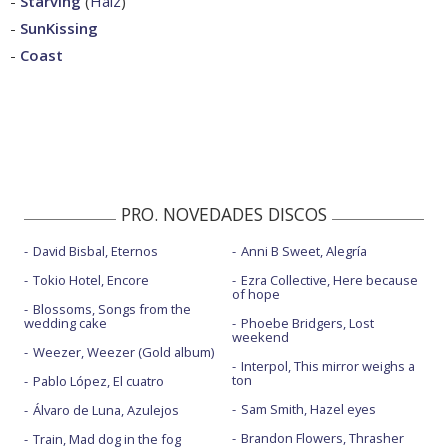
-
Starving
(
Haiz
)
-
SunKissing
-
Coast
PRO. NOVEDADES DISCOS
David Bisbal, Eternos
Anni B Sweet, Alegría
Tokio Hotel, Encore
Ezra Collective, Here because
of hope
Blossoms, Songs from the
wedding cake
Phoebe Bridgers, Lost
weekend
Weezer, Weezer (Gold album)
Interpol, This mirror weighs a
ton
Pablo López, El cuatro
Sam Smith, Hazel eyes
Álvaro de Luna, Azulejos
Brandon Flowers, Thrasher
Train, Mad dog in the fog