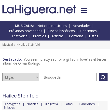
MUSICALIA:
Noticias musicales
Novedades
Próximas novedades
Discos históricos
Canciones
Festivales
Premios
Artistas
Portadas
Listas
Musicalia
> Hailee Steinfeld
Destacado:
'You seem pretty sad for a girl so in love' es el tercer
álbum de Olivia Rodrigo
Hailee Steinfeld
Discografía
Noticias
Biografía
Fotos
Canciones
Enlaces