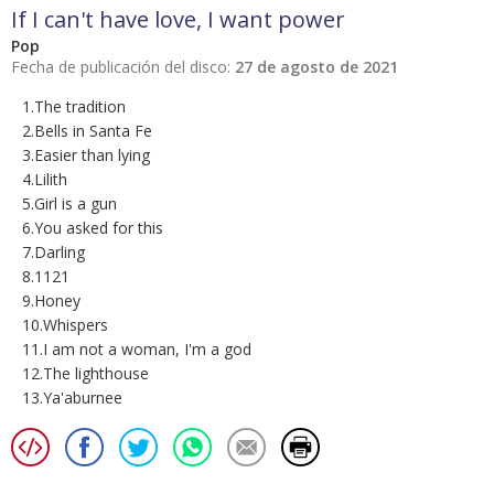
If I can't have love, I want power
Pop
Fecha de publicación del disco:
27 de agosto de 2021
1.The tradition
2.Bells in Santa Fe
3.Easier than lying
4.Lilith
5.Girl is a gun
6.You asked for this
7.Darling
8.1121
9.Honey
10.Whispers
11.I am not a woman, I'm a god
12.The lighthouse
13.Ya'aburnee