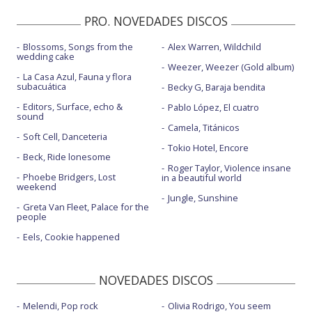
Girl is a gun - Live from Los Angeles
PRO. NOVEDADES DISCOS
Honey - con letra
Blossoms, Songs from the
Alex Warren, Wildchild
Honey - Live from Los Angeles
wedding cake
Weezer, Weezer (Gold album)
I am not a woman, I'm a god - con letra
La Casa Azul, Fauna y flora
subacuática
Becky G, Baraja bendita
I am not a woman, I'm a god - IMAX Experience
Editors, Surface, echo &
Pablo López, El cuatro
sound
I am not a woman, I'm a god - Live
Camela, Titánicos
Soft Cell, Danceteria
Tokio Hotel, Encore
I am not a woman, I'm a god - Live on SNL | 2021
Beck, Ride lonesome
Roger Taylor, Violence insane
Lilith - con letra
Phoebe Bridgers, Lost
in a beautiful world
weekend
Lilith - Live from Los Angeles
Jungle, Sunshine
Greta Van Fleet, Palace for the
people
Nightmare
Eels, Cookie happened
Nightmare - BBC Radio 1 Live Lounge
Nightmare - Live from Los Angeles
NOVEDADES DISCOS
Nightmare - Live From The Armory
Melendi, Pop rock
Olivia Rodrigo, You seem