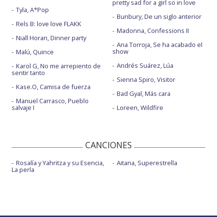
pretty sad for a girl so in love
Nightmare - MTV MIAW 2019
Tyla, A*Pop
Bunbury, De un siglo anterior
Nightmare - The Voice 2019
Rels B: love love FLAKK
Madonna, Confessions II
Niall Horan, Dinner party
The tradition - con letra
Ana Torroja, Se ha acabado el
show
Malú, Quince
The tradition - Live from Los Angeles
Andrés Suárez, Lúa
Karol G, No me arrepiento de
sentir tanto
You asked for this - con letra
Sienna Spiro, Visitor
Kase.O, Camisa de fuerza
You asked for this - Live from Los Angeles
Bad Gyal, Más cara
Manuel Carrasco, Pueblo
salvaje I
Loreen, Wildfire
CANCIONES
Rosalía y Yahritza y su Esencia,
Aitana, Superestrella
La perla