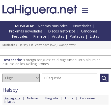
MUSICALIA:
Noticias musicales
Novedades
Próximas novedades
Discos históricos
Canciones
Festivales
Premios
Artistas
Portadas
Listas
Musicalia
>
Halsey
> If I can't have love, I want power
Destacado:
'Foreign tongues' es el vigesimoquinto álbum de
estudio de los Rolling Stones
Halsey
Discografía
Noticias
Biografía
Fotos
Canciones
Enlaces