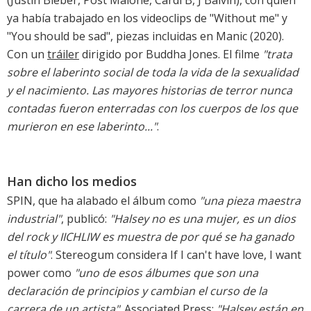
(Justin Bieber, Post Malone, Cardi B, J Balvin), con quien
ya había trabajado en los videoclips de "Without me" y
"You should be sad", piezas incluidas en
Manic
(2020).
Con un
tráiler
dirigido por Buddha Jones. El filme
"trata
sobre el laberinto social de toda la vida de la sexualidad
y el nacimiento. Las mayores historias de terror nunca
contadas fueron enterradas con los cuerpos de los que
murieron en ese laberinto..."
.
Han dicho los medios
SPIN, que ha alabado el álbum como
"una pieza maestra
industrial"
, publicó:
"Halsey no es una mujer, es un dios
del rock y IICHLIW es muestra de por qué se ha ganado
el título"
. Stereogum considera If I can't have love, I want
power como
"uno de esos álbumes que son una
declaración de principios y cambian el curso de la
carrera de un artista"
. Associated Press:
"Halsey están en