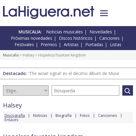
MUSICALIA:
Noticias musicales
Novedades
Próximas novedades
Discos históricos
Canciones
Festivales
Premios
Artistas
Portadas
Listas
Musicalia
>
Halsey
> Hopeless fountain kingdom
Destacado:
'The wow! signal' es el décimo álbum de Muse
Halsey
Discografía
Noticias
Biografía
Fotos
Canciones
Enlaces