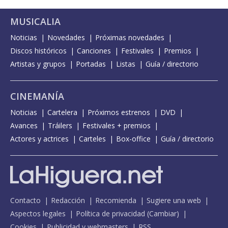
MUSICALIA
Noticias
Novedades
Próximas novedades
Discos históricos
Canciones
Festivales
Premios
Artistas y grupos
Portadas
Listas
Guía / directorio
CINEMANÍA
Noticias
Cartelera
Próximos estrenos
DVD
Avances
Tráilers
Festivales + premios
Actores y actrices
Carteles
Box-office
Guía / directorio
Contacto
Redacción
Recomienda
Sugiere una web
Aspectos legales
Política de privacidad
(
Cambiar
)
Cookies
Publicidad y webmasters
RSS