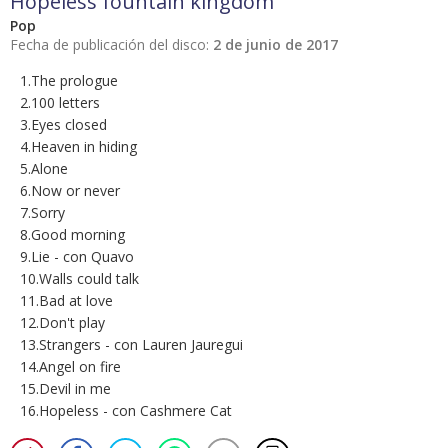
Hopeless fountain kingdom
Pop
Fecha de publicación del disco:
2 de junio de 2017
1.The prologue
2.100 letters
3.Eyes closed
4.Heaven in hiding
5.Alone
6.Now or never
7.Sorry
8.Good morning
9.Lie - con Quavo
10.Walls could talk
11.Bad at love
12.Don't play
13.Strangers - con Lauren Jauregui
14.Angel on fire
15.Devil in me
16.Hopeless - con Cashmere Cat