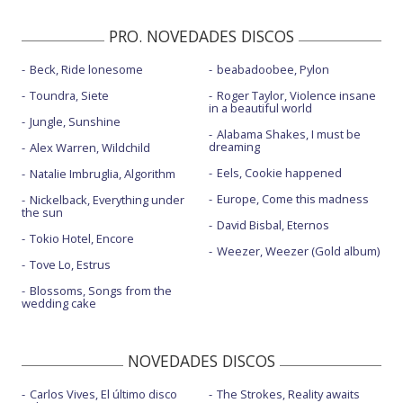
Bad at love - Saturday Night Live
PRO. NOVEDADES DISCOS
Eyes closed - Vevo presents
Beck, Ride lonesome
beabadoobee, Pylon
Eyes closed (Stripped)
Toundra, Siete
Roger Taylor, Violence insane
Heaven in hiding - Vevo presents
in a beautiful world
Jungle, Sunshine
Alabama Shakes, I must be
Lie - Vevo presents
dreaming
Alex Warren, Wildchild
Now or never
Eels, Cookie happened
Natalie Imbruglia, Algorithm
Europe, Come this madness
Nickelback, Everything under
Now or never - Elvis Duran show
the sun
David Bisbal, Eternos
Now or never - Tonight Show with Jimmy Fallon
Tokio Hotel, Encore
Weezer, Weezer (Gold album)
Now or never - Vevo presents
Tove Lo, Estrus
Blossoms, Songs from the
Sorry
wedding cake
Strangers - con Lauren Jauregui
Strangers - Vevo presents
NOVEDADES DISCOS
Walls could talk - Vevo presents
Carlos Vives, El último disco
The Strokes, Reality awaits