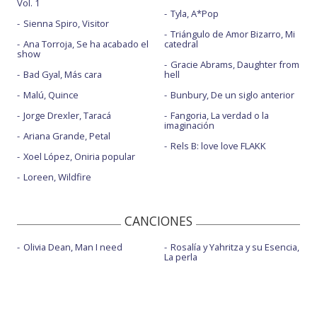
Vol. 1
Tyla, A*Pop
Sienna Spiro, Visitor
Triángulo de Amor Bizarro, Mi
Ana Torroja, Se ha acabado el
catedral
show
Gracie Abrams, Daughter from
Bad Gyal, Más cara
hell
Malú, Quince
Bunbury, De un siglo anterior
Jorge Drexler, Taracá
Fangoria, La verdad o la
imaginación
Ariana Grande, Petal
Rels B: love love FLAKK
Xoel López, Oniria popular
Loreen, Wildfire
CANCIONES
Olivia Dean, Man I need
Rosalía y Yahritza y su Esencia,
La perla