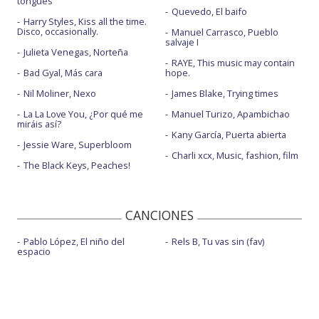
tongues
Quevedo, El baifo
Harry Styles, Kiss all the time.
Disco, occasionally.
Manuel Carrasco, Pueblo
salvaje I
Julieta Venegas, Norteña
RAYE, This music may contain
Bad Gyal, Más cara
hope.
Nil Moliner, Nexo
James Blake, Trying times
La La Love You, ¿Por qué me
Manuel Turizo, Apambichao
miráis así?
Kany García, Puerta abierta
Jessie Ware, Superbloom
Charli xcx, Music, fashion, film
The Black Keys, Peaches!
CANCIONES
Pablo López, El niño del
Rels B, Tu vas sin (fav)
espacio