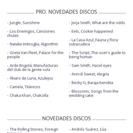
PRO. NOVEDADES DISCOS
Jungle, Sunshine
Jorja Smith, What are the odds
Los Enemigos, Canciones
Eels, Cookie happened
chulas
La Casa Azul, Fauna y flora
Natalie Imbruglia, Algorithm
subacuática
Greta Van Fleet, Palace for the
The Script, The user's guide to
people
being human
Arde Bogotá, Manufacturas
Sam Smith, Hazel eyes
del club de la gente sola
Anni B Sweet, Alegría
Álvaro de Luna, Azulejos
Becky G, Baraja bendita
Camela, Titánicos
Blossoms, Songs from the
Chaka Khan, Chakzilla
wedding cake
NOVEDADES DISCOS
The Rolling Stones, Foreign
Andrés Suárez, Lúa