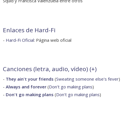
Squid y Francisca Valenzuela entre otros
Enlaces de Hard-Fi
-
Hard-Fi Oficial
: Página web oficial
Canciones (letra, audio, vídeo) (
+
)
-
They ain't your friends
(
Sweating someone else's fever
)
-
Always and forever
(
Don't go making plans
)
-
Don't go making plans
(
Don't go making plans
)