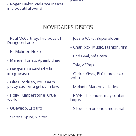
Roger Taylor, Violence insane
in a beautiful world
NOVEDADES DISCOS
Paul McCartney, The boys of
Jessie Ware, Superbloom
Dungeon Lane
Charli xcx, Music, fashion, film
Nil Moliner, Nexo
Bad Gyal, Más cara
Manuel Turizo, Apambichao
Tyla, A*Pop
Fangoria, La verdad o la
imaginación
Carlos Vives, El último disco
Vol. 1
Olivia Rodrigo, You seem
pretty sad for a girl so in love
Melanie Martinez, Hades
Holly Humberstone, Cruel
RAYE, This music may contain
world
hope.
Quevedo, El baifo
Siloé, Terrorismo emocional
Sienna Spiro, Visitor