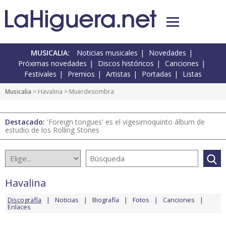
MUSICALIA:
Noticias musicales
Novedades
Próximas novedades
Discos históricos
Canciones
Festivales
Premios
Artistas
Portadas
Listas
Musicalia
>
Havalina
> Muerdesombra
Destacado:
'Foreign tongues' es el vigesimoquinto álbum de
estudio de los Rolling Stones
Havalina
Discografía
Noticias
Biografía
Fotos
Canciones
Enlaces