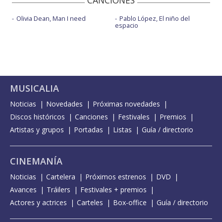
CANCIONES
Olivia Dean, Man I need
Pablo López, El niño del
espacio
MUSICALIA
Noticias
Novedades
Próximas novedades
Discos históricos
Canciones
Festivales
Premios
Artistas y grupos
Portadas
Listas
Guía / directorio
CINEMANÍA
Noticias
Cartelera
Próximos estrenos
DVD
Avances
Tráilers
Festivales + premios
Actores y actrices
Carteles
Box-office
Guía / directorio