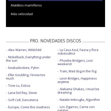
Malditos mamíferos
Más velocidad
PRO. NOVEDADES DISCOS
Alex Warren, Wildchild
La Casa Azul, Fauna y flora
subacuática
Nickelback, Everything under
the sun
Phoebe Bridgers, Lost
weekend
beabadoobee, Pylon
Train, Mad dog in the fog
Ellie Goulding, I know too
much
Leon Bridges, Happiness
anytime
Tove Lo, Estrus
Alabama Shakes, I must be
dreaming
Lana Del Rey, Stove
Natalie Imbruglia, Algorithm
Soft Cell, Danceteria
Los Zigarros, Carne con
Europe, Come this madness
patatas