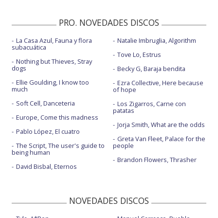
PRO. NOVEDADES DISCOS
La Casa Azul, Fauna y flora
Natalie Imbruglia, Algorithm
subacuática
Tove Lo, Estrus
Nothing but Thieves, Stray
dogs
Becky G, Baraja bendita
Ellie Goulding, I know too
Ezra Collective, Here because
much
of hope
Soft Cell, Danceteria
Los Zigarros, Carne con
patatas
Europe, Come this madness
Jorja Smith, What are the odds
Pablo López, El cuatro
Greta Van Fleet, Palace for the
The Script, The user's guide to
people
being human
Brandon Flowers, Thrasher
David Bisbal, Eternos
NOVEDADES DISCOS