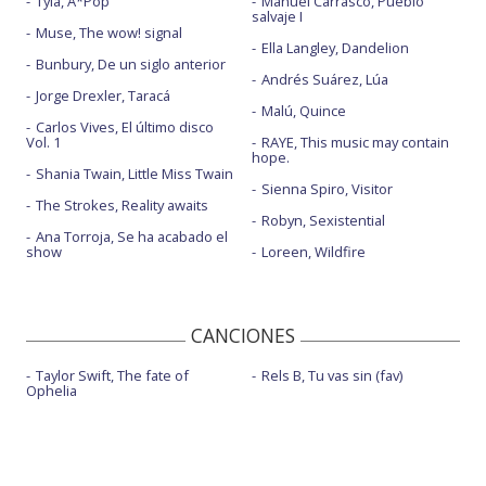
Tyla, A*Pop
Manuel Carrasco, Pueblo
salvaje I
Muse, The wow! signal
Ella Langley, Dandelion
Bunbury, De un siglo anterior
Andrés Suárez, Lúa
Jorge Drexler, Taracá
Malú, Quince
Carlos Vives, El último disco
Vol. 1
RAYE, This music may contain
hope.
Shania Twain, Little Miss Twain
Sienna Spiro, Visitor
The Strokes, Reality awaits
Robyn, Sexistential
Ana Torroja, Se ha acabado el
show
Loreen, Wildfire
CANCIONES
Taylor Swift, The fate of
Rels B, Tu vas sin (fav)
Ophelia