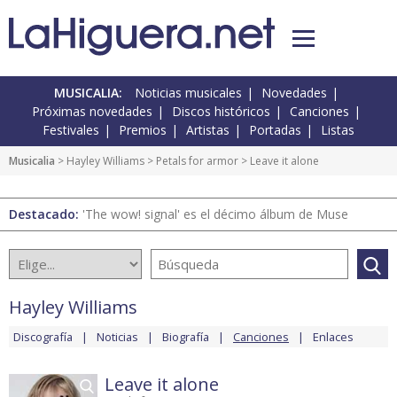
MUSICALIA:
Noticias musicales
Novedades
Próximas novedades
Discos históricos
Canciones
Festivales
Premios
Artistas
Portadas
Listas
Musicalia
>
Hayley Williams
>
Petals for armor
> Leave it alone
Destacado:
'The wow! signal' es el décimo álbum de Muse
Hayley Williams
Discografía
Noticias
Biografía
Canciones
Enlaces
Leave it alone