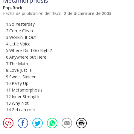
Metamorphosis
Pop-Rock
Fecha de publicación del disco:
2 de diciembre de 2003
1.So Yesterday
2.Come Clean
3.Workin' It Out
4.Little Voice
5.Where Did I Go Right?
6.Anywhere but Here
7.The Math
8.Love Just Is
9.Sweet Sixteen
10.Party Up
11.Metamorphosis
12.Inner Strength
13.Why Not
14.Girl can rock