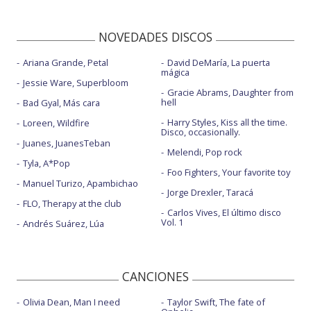
NOVEDADES DISCOS
Ariana Grande, Petal
David DeMaría, La puerta
mágica
Jessie Ware, Superbloom
Gracie Abrams, Daughter from
hell
Bad Gyal, Más cara
Harry Styles, Kiss all the time.
Loreen, Wildfire
Disco, occasionally.
Juanes, JuanesTeban
Melendi, Pop rock
Tyla, A*Pop
Foo Fighters, Your favorite toy
Manuel Turizo, Apambichao
Jorge Drexler, Taracá
FLO, Therapy at the club
Carlos Vives, El último disco
Vol. 1
Andrés Suárez, Lúa
CANCIONES
Olivia Dean, Man I need
Taylor Swift, The fate of