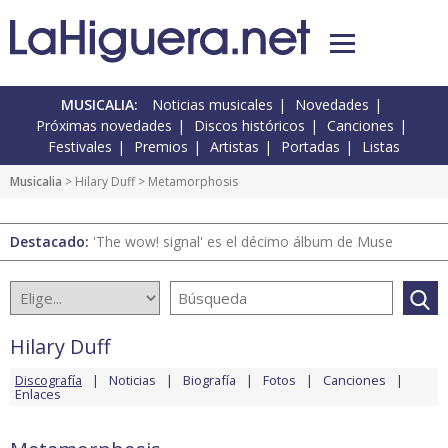
MUSICALIA:
Noticias musicales
Novedades
Próximas novedades
Discos históricos
Canciones
Festivales
Premios
Artistas
Portadas
Listas
Musicalia
>
Hilary Duff
> Metamorphosis
Destacado:
'The wow! signal' es el décimo álbum de Muse
Hilary Duff
Discografía
Noticias
Biografía
Fotos
Canciones
Enlaces