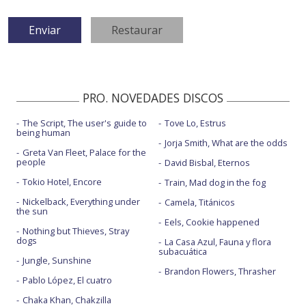
PRO. NOVEDADES DISCOS
The Script, The user's guide to
Tove Lo, Estrus
being human
Jorja Smith, What are the odds
Greta Van Fleet, Palace for the
people
David Bisbal, Eternos
Tokio Hotel, Encore
Train, Mad dog in the fog
Nickelback, Everything under
Camela, Titánicos
the sun
Eels, Cookie happened
Nothing but Thieves, Stray
dogs
La Casa Azul, Fauna y flora
subacuática
Jungle, Sunshine
Brandon Flowers, Thrasher
Pablo López, El cuatro
Chaka Khan, Chakzilla