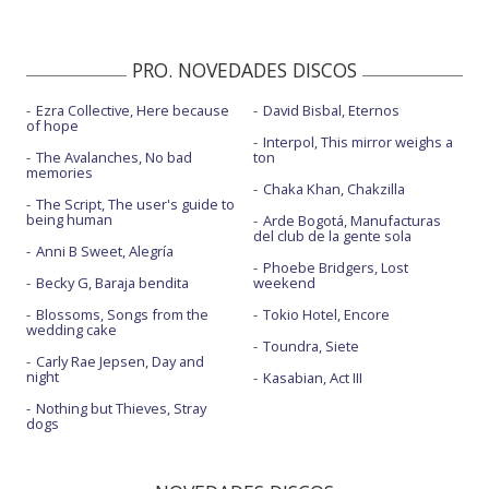
PRO. NOVEDADES DISCOS
Ezra Collective, Here because
David Bisbal, Eternos
of hope
Interpol, This mirror weighs a
The Avalanches, No bad
ton
memories
Chaka Khan, Chakzilla
The Script, The user's guide to
being human
Arde Bogotá, Manufacturas
del club de la gente sola
Anni B Sweet, Alegría
Phoebe Bridgers, Lost
Becky G, Baraja bendita
weekend
Blossoms, Songs from the
Tokio Hotel, Encore
wedding cake
Toundra, Siete
Carly Rae Jepsen, Day and
night
Kasabian, Act III
Nothing but Thieves, Stray
dogs