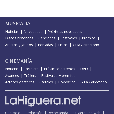
MUSICALIA
Noticias
Novedades
Próximas novedades
Discos históricos
Canciones
Festivales
Premios
Artistas y grupos
Portadas
Listas
Guía / directorio
CINEMANÍA
Noticias
Cartelera
Próximos estrenos
DVD
Avances
Tráilers
Festivales + premios
Actores y actrices
Carteles
Box-office
Guía / directorio
Contacto
Redacción
Recomienda
Sugiere una web