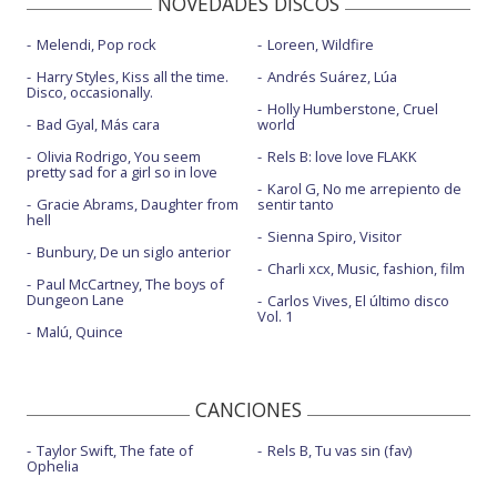
NOVEDADES DISCOS
Melendi, Pop rock
Loreen, Wildfire
Harry Styles, Kiss all the time.
Andrés Suárez, Lúa
Disco, occasionally.
Holly Humberstone, Cruel
Bad Gyal, Más cara
world
Olivia Rodrigo, You seem
Rels B: love love FLAKK
pretty sad for a girl so in love
Karol G, No me arrepiento de
Gracie Abrams, Daughter from
sentir tanto
hell
Sienna Spiro, Visitor
Bunbury, De un siglo anterior
Charli xcx, Music, fashion, film
Paul McCartney, The boys of
Dungeon Lane
Carlos Vives, El último disco
Vol. 1
Malú, Quince
CANCIONES
Taylor Swift, The fate of
Rels B, Tu vas sin (fav)
Ophelia