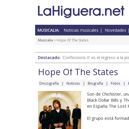
MUSICALIA:
Noticias musicales
Novedades
Musicalia
> Hope Of The States
Destacado:
'Confessions II' es el regreso a la 
Hope Of The States
Discografía
Noticias
Biografía
Fotos
Son de Chichister, un
Black Dollar Bills y 
en España The Lost R
El grupo está formado 