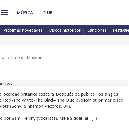
MÚSICA
CINE
Próximas novedades
Discos históricos
Canciones
Festival
pista de baile de Madonna
Enlaces
a localidad británica costera. Después de publicar los singles
The Red-The White-The Black- The Blue publican su primer disco
iots (Sony/ Sinnamon Records, 04).
por Sam Herlihy (vocalista), Mike Siddel (al... (
+
)