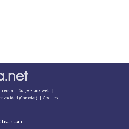
mienda
Sugiere una web
 privacidad
(
Cambiar
)
Cookies
S
0Listas.com