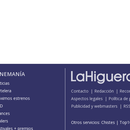
INEMANÍA
icias
telera
Contacto
Redacción
Reco
óximos estrenos
Aspectos legales
Política de
D
Publicidad y webmasters
RS
ances
ilers
Otros servicios:
Chistes
|
Top1
stivales + premios