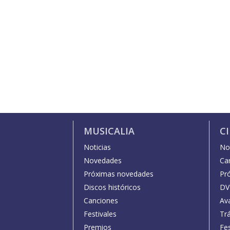
MUSICALIA
C
Noticias
Not
Novedades
Car
Próximas novedades
Pr
Discos históricos
DV
Canciones
Av
Festivales
Trá
Premios
Fe