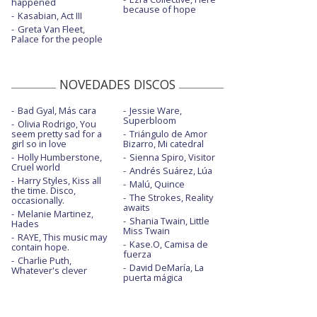
happened
because of hope
Kasabian, Act III
Greta Van Fleet,
Palace for the people
NOVEDADES DISCOS
Bad Gyal, Más cara
Jessie Ware,
Superbloom
Olivia Rodrigo, You
seem pretty sad for a
Triángulo de Amor
girl so in love
Bizarro, Mi catedral
Holly Humberstone,
Sienna Spiro, Visitor
Cruel world
Andrés Suárez, Lúa
Harry Styles, Kiss all
Malú, Quince
the time. Disco,
The Strokes, Reality
occasionally.
awaits
Melanie Martinez,
Shania Twain, Little
Hades
Miss Twain
RAYE, This music may
Kase.O, Camisa de
contain hope.
fuerza
Charlie Puth,
David DeMaría, La
Whatever's clever
puerta mágica