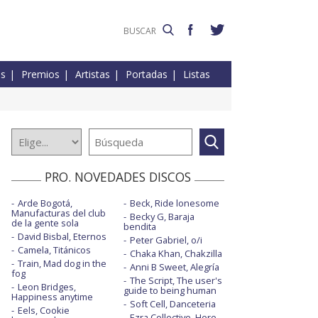
es
Premios
Artistas
Portadas
Listas
PRO. NOVEDADES DISCOS
Arde Bogotá,
Beck, Ride lonesome
Manufacturas del club
Becky G, Baraja
de la gente sola
bendita
David Bisbal, Eternos
Peter Gabriel, o/i
Camela, Titánicos
Chaka Khan, Chakzilla
Train, Mad dog in the
Anni B Sweet, Alegría
fog
The Script, The user's
Leon Bridges,
guide to being human
Happiness anytime
Soft Cell, Danceteria
Eels, Cookie
Ezra Collective, Here