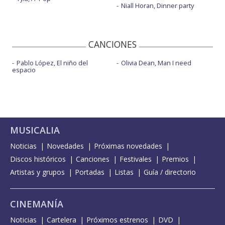
Niall Horan, Dinner party
CANCIONES
Pablo López, El niño del
Olivia Dean, Man I need
espacio
MUSICALIA
Noticias
Novedades
Próximas novedades
Discos históricos
Canciones
Festivales
Premios
Artistas y grupos
Portadas
Listas
Guía / directorio
CINEMANÍA
Noticias
Cartelera
Próximos estrenos
DVD