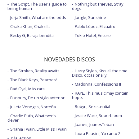
The Script, The user's guide to
Nothing but Thieves, Stray
being human
dogs
Jorja Smith, What are the odds
Jungle, Sunshine
Chaka Khan, Chakzilla
Pablo López, El cuatro
Becky G, Baraja bendita
Tokio Hotel, Encore
NOVEDADES DISCOS
The Strokes, Reality awaits
Harry Styles, Kiss all the time.
Disco, occasionally.
The Black Keys, Peaches!
Madonna, Confessions II
Bad Gyal, Más cara
RAYE, This music may contain
hope.
Bunbury, De un siglo anterior
Robyn, Sexistential
Julieta Venegas, Norteña
Jessie Ware, Superbloom
Charlie Puth, Whatever's
clever
Juanes, JuanesTeban
Shania Twain, Little Miss Twain
Laura Pausini, Yo canto 2
Tyla, A*Pop