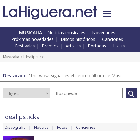
MUSICALIA:
Noticias musicales
Novedades
Próximas novedades
Discos históricos
Canciones
Festivales
Premios
Artistas
Portadas
Listas
Musicalia
> Idealipsticks
Destacado:
'The wow! signal' es el décimo álbum de Muse
Idealipsticks
Discografía
Noticias
Fotos
Canciones