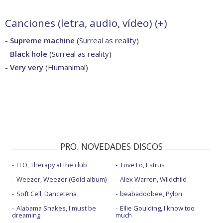
Canciones (letra, audio, vídeo) (
+
)
-
Supreme machine
(
Surreal as reality
)
-
Black hole
(
Surreal as reality
)
-
Very very
(
Humanimal
)
PRO. NOVEDADES DISCOS
FLO, Therapy at the club
Tove Lo, Estrus
Weezer, Weezer (Gold album)
Alex Warren, Wildchild
Soft Cell, Danceteria
beabadoobee, Pylon
Alabama Shakes, I must be
Ellie Goulding, I know too
dreaming
much