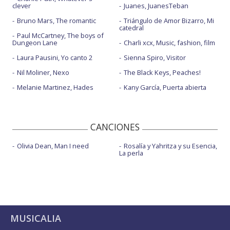
clever
Juanes, JuanesTeban
Bruno Mars, The romantic
Triángulo de Amor Bizarro, Mi
catedral
Paul McCartney, The boys of
Dungeon Lane
Charli xcx, Music, fashion, film
Laura Pausini, Yo canto 2
Sienna Spiro, Visitor
Nil Moliner, Nexo
The Black Keys, Peaches!
Melanie Martinez, Hades
Kany García, Puerta abierta
CANCIONES
Olivia Dean, Man I need
Rosalía y Yahritza y su Esencia,
La perla
MUSICALIA