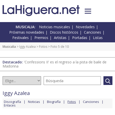
MUSICALIA:
Noticias musicales
Novedades
Próximas novedades
Discos históricos
Canciones
Festivales
Premios
Artistas
Portadas
Listas
Musicalia
>
Iggy Azalea
>
Fotos
> Foto 5 de 10
Destacado:
'Confessions II' es el regreso a la pista de baile de
Madonna
Iggy Azalea
Discografía
Noticias
Biografía
Fotos
Canciones
Enlaces