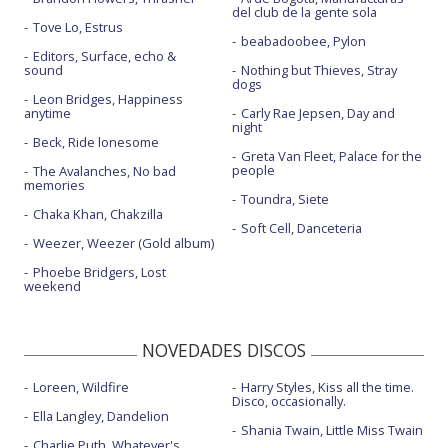
del club de la gente sola
Tove Lo, Estrus
beabadoobee, Pylon
Editors, Surface, echo &
sound
Nothing but Thieves, Stray
dogs
Leon Bridges, Happiness
anytime
Carly Rae Jepsen, Day and
night
Beck, Ride lonesome
Greta Van Fleet, Palace for the
people
The Avalanches, No bad
memories
Toundra, Siete
Chaka Khan, Chakzilla
Soft Cell, Danceteria
Weezer, Weezer (Gold album)
Phoebe Bridgers, Lost
weekend
NOVEDADES DISCOS
Loreen, Wildfire
Harry Styles, Kiss all the time.
Disco, occasionally.
Ella Langley, Dandelion
Shania Twain, Little Miss Twain
Charlie Puth, Whatever's