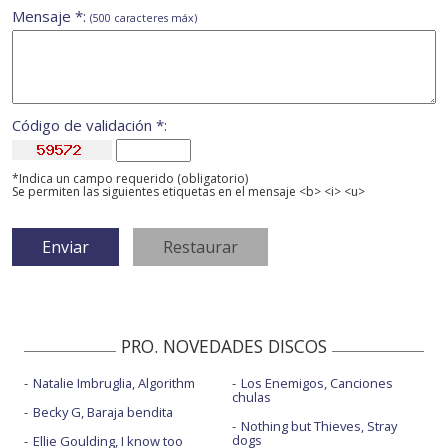
Mensaje *:
(500 caracteres máx)
Código de validación *:
*Indica un campo requerido (obligatorio)
Se permiten las siguientes etiquetas en el mensaje <b> <i> <u>
PRO. NOVEDADES DISCOS
Natalie Imbruglia, Algorithm
Los Enemigos, Canciones
chulas
Becky G, Baraja bendita
Nothing but Thieves, Stray
dogs
Ellie Goulding, I know too