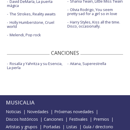
Shania Twain, Little Miss Twain
David DeMaría, La puerta
mágica
Olivia Rodrigo, You seem
pretty sad for a girl so in love
The Strokes, Reality awaits
Harry Styles, Kiss all the time.
Holly Humberstone, Cruel
Disco, occasionally.
world
Melendi, Pop rock
CANCIONES
Rosalía y Yahritza y su Esencia,
Aitana, Superestrella
La perla
MUSICALIA
Noticias
Novedades
Próximas novedades
Discos históricos
Canciones
Festivales
Premios
Artistas y grupos
Portadas
Listas
Guía / directorio