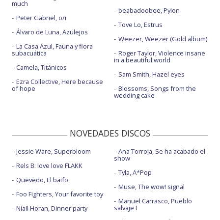
much
beabadoobee, Pylon
Peter Gabriel, o/i
Tove Lo, Estrus
Álvaro de Luna, Azulejos
Weezer, Weezer (Gold album)
La Casa Azul, Fauna y flora
subacuática
Roger Taylor, Violence insane
in a beautiful world
Camela, Titánicos
Sam Smith, Hazel eyes
Ezra Collective, Here because
of hope
Blossoms, Songs from the
wedding cake
NOVEDADES DISCOS
Jessie Ware, Superbloom
Ana Torroja, Se ha acabado el
show
Rels B: love love FLAKK
Tyla, A*Pop
Quevedo, El baifo
Muse, The wow! signal
Foo Fighters, Your favorite toy
Manuel Carrasco, Pueblo
salvaje I
Niall Horan, Dinner party