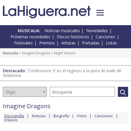
MUSICALIA:
Noticias musicales
Novedades
Próximas novedades
Discos históricos
Canciones
Festivales
Premios
Artistas
Portadas
Listas
Musicalia
>
Imagine Dragons
> Night Visions
Destacado:
'Confessions II' es el regreso a la pista de baile de
Madonna
Imagine Dragons
Discografía
Noticias
Biografía
Fotos
Canciones
Enlaces