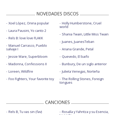
NOVEDADES DISCOS
Xoel López, Oniria popular
Holly Humberstone, Cruel
world
Laura Pausini, Yo canto 2
Shania Twain, Little Miss Twain
Rels B: love love FLAKK
Juanes, JuanesTeban
Manuel Carrasco, Pueblo
salvaje I
Ariana Grande, Petal
Jessie Ware, Superbloom
Quevedo, El baifo
Madonna, Confessions II
Bunbury, De un siglo anterior
Loreen, Wildfire
Julieta Venegas, Norteña
Foo Fighters, Your favorite toy
The Rolling Stones, Foreign
tongues
CANCIONES
Rels B, Tu vas sin (fav)
Rosalía y Yahritza y su Esencia,