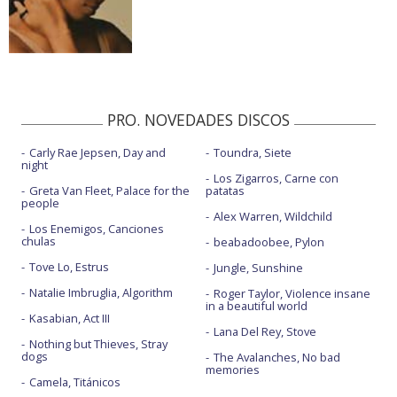
PRO. NOVEDADES DISCOS
Carly Rae Jepsen, Day and
Toundra, Siete
night
Los Zigarros, Carne con
Greta Van Fleet, Palace for the
patatas
people
Alex Warren, Wildchild
Los Enemigos, Canciones
chulas
beabadoobee, Pylon
Tove Lo, Estrus
Jungle, Sunshine
Natalie Imbruglia, Algorithm
Roger Taylor, Violence insane
in a beautiful world
Kasabian, Act III
Lana Del Rey, Stove
Nothing but Thieves, Stray
dogs
The Avalanches, No bad
memories
Camela, Titánicos