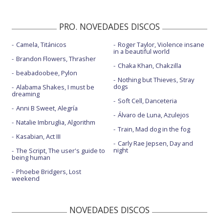
PRO. NOVEDADES DISCOS
Camela, Titánicos
Roger Taylor, Violence insane
in a beautiful world
Brandon Flowers, Thrasher
Chaka Khan, Chakzilla
beabadoobee, Pylon
Nothing but Thieves, Stray
dogs
Alabama Shakes, I must be
dreaming
Soft Cell, Danceteria
Anni B Sweet, Alegría
Álvaro de Luna, Azulejos
Natalie Imbruglia, Algorithm
Train, Mad dog in the fog
Kasabian, Act III
Carly Rae Jepsen, Day and
night
The Script, The user's guide to
being human
Phoebe Bridgers, Lost
weekend
NOVEDADES DISCOS