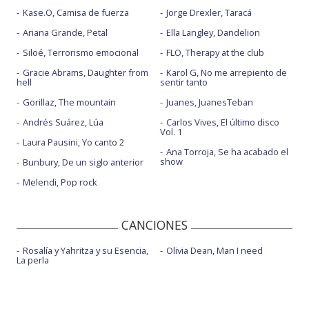
Kase.O, Camisa de fuerza
Jorge Drexler, Taracá
Ariana Grande, Petal
Ella Langley, Dandelion
Siloé, Terrorismo emocional
FLO, Therapy at the club
Gracie Abrams, Daughter from
Karol G, No me arrepiento de
hell
sentir tanto
Gorillaz, The mountain
Juanes, JuanesTeban
Andrés Suárez, Lúa
Carlos Vives, El último disco
Vol. 1
Laura Pausini, Yo canto 2
Ana Torroja, Se ha acabado el
show
Bunbury, De un siglo anterior
Melendi, Pop rock
CANCIONES
Rosalía y Yahritza y su Esencia,
Olivia Dean, Man I need
La perla