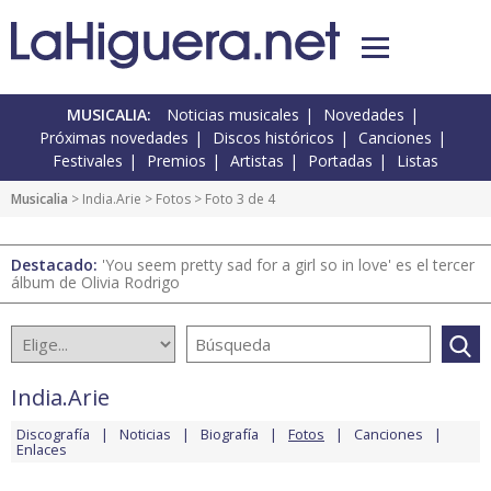
MUSICALIA:
Noticias musicales
Novedades
Próximas novedades
Discos históricos
Canciones
Festivales
Premios
Artistas
Portadas
Listas
Musicalia
>
India.Arie
>
Fotos
> Foto 3 de 4
Destacado:
'You seem pretty sad for a girl so in love' es el tercer
álbum de Olivia Rodrigo
India.Arie
Discografía
Noticias
Biografía
Fotos
Canciones
Enlaces