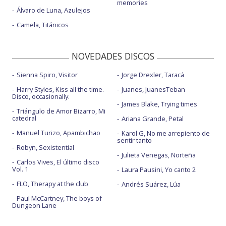
memories
Álvaro de Luna, Azulejos
Camela, Titánicos
NOVEDADES DISCOS
Sienna Spiro, Visitor
Jorge Drexler, Taracá
Harry Styles, Kiss all the time.
Juanes, JuanesTeban
Disco, occasionally.
James Blake, Trying times
Triángulo de Amor Bizarro, Mi
catedral
Ariana Grande, Petal
Manuel Turizo, Apambichao
Karol G, No me arrepiento de
sentir tanto
Robyn, Sexistential
Julieta Venegas, Norteña
Carlos Vives, El último disco
Vol. 1
Laura Pausini, Yo canto 2
FLO, Therapy at the club
Andrés Suárez, Lúa
Paul McCartney, The boys of
Dungeon Lane