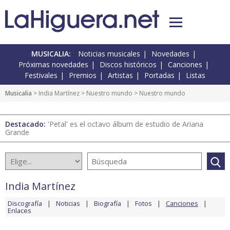
MUSICALIA:
Noticias musicales
Novedades
Próximas novedades
Discos históricos
Canciones
Festivales
Premios
Artistas
Portadas
Listas
Musicalia
>
India Martínez
>
Nuestro mundo
> Nuestro mundo
Destacado:
'Petal' es el octavo álbum de estudio de Ariana
Grande
India Martínez
Discografía
Noticias
Biografía
Fotos
Canciones
Enlaces