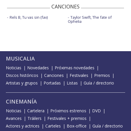
CANCIONES
Rels B, Tu vas sin (fav)
Taylor Swift, The fate of
Ophelia
MUSICALIA
Noticias
Novedades
Próximas novedades
Discos históricos
Canciones
Festivales
Premios
Artistas y grupos
Portadas
Listas
Guía / directorio
CINEMANÍA
Noticias
Cartelera
Próximos estrenos
DVD
Avances
Tráilers
Festivales + premios
Actores y actrices
Carteles
Box-office
Guía / directorio