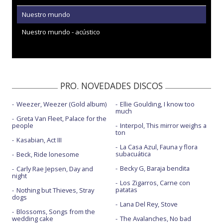
Nuestro mundo
Nuestro mundo - acústico
PRO. NOVEDADES DISCOS
Weezer, Weezer (Gold album)
Ellie Goulding, I know too
much
Greta Van Fleet, Palace for the
people
Interpol, This mirror weighs a
ton
Kasabian, Act III
La Casa Azul, Fauna y flora
subacuática
Beck, Ride lonesome
Becky G, Baraja bendita
Carly Rae Jepsen, Day and
night
Los Zigarros, Carne con
patatas
Nothing but Thieves, Stray
dogs
Lana Del Rey, Stove
Blossoms, Songs from the
wedding cake
The Avalanches, No bad