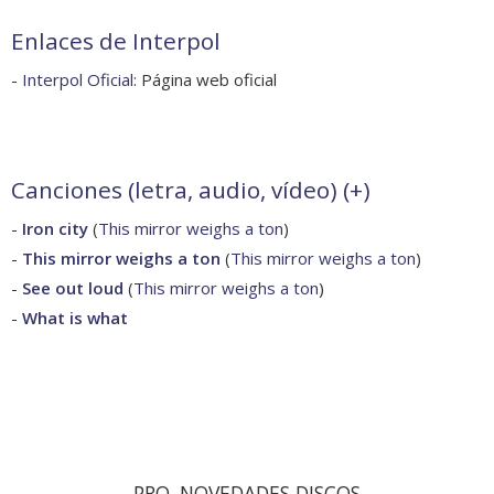
Enlaces de Interpol
-
Interpol Oficial
: Página web oficial
Canciones (letra, audio, vídeo) (
+
)
-
Iron city
(
This mirror weighs a ton
)
-
This mirror weighs a ton
(
This mirror weighs a ton
)
-
See out loud
(
This mirror weighs a ton
)
-
What is what
PRO. NOVEDADES DISCOS