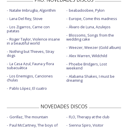
Natalie Imbruglia, Algorithm
beabadoobee, Pylon
Lana Del Rey, Stove
Europe, Come this madness
Los Zigarros, Carne con
Álvaro de Luna, Azulejos
patatas
Blossoms, Songs from the
Roger Taylor, Violence insane
wedding cake
in a beautiful world
Weezer, Weezer (Gold album)
Nothing but Thieves, Stray
dogs
Alex Warren, Wildchild
La Casa Azul, Fauna y flora
Phoebe Bridgers, Lost
subacuática
weekend
Los Enemigos, Canciones
Alabama Shakes, I must be
chulas
dreaming
Pablo López, El cuatro
NOVEDADES DISCOS
Gorillaz, The mountain
FLO, Therapy at the club
Paul McCartney, The boys of
Sienna Spiro, Visitor