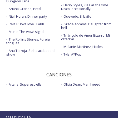
Dungeon Lane
Harry Styles, Kiss all the time.
Ariana Grande, Petal
Disco, occasionally.
Niall Horan, Dinner party
Quevedo, El baifo
Rels B: love love FLAKK
Gracie Abrams, Daughter from
hell
Muse, The wow! signal
Triángulo de Amor Bizarro, Mi
catedral
The Rolling Stones, Foreign
tongues
Melanie Martinez, Hades
Ana Torroja, Se ha acabado el
show
Tyla, A*Pop
CANCIONES
Aitana, Superestrella
Olivia Dean, Man I need
MUSICALIA