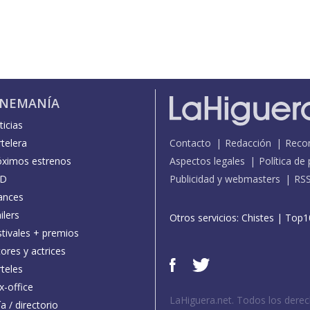
INEMANÍA
icias
telera
Contacto
Redacción
Reco
óximos estrenos
Aspectos legales
Política de
D
Publicidad y webmasters
RS
ances
ilers
Otros servicios:
Chistes
|
Top1
stivales + premios
ores y actrices
teles
x-office
LaHiguera.net. Todos los dere
a / directorio