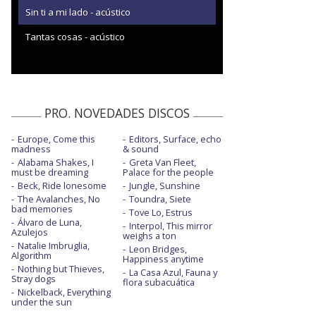
Sin ti a mi lado - acústico
Tantas cosas - acústico
PRO. NOVEDADES DISCOS
Europe, Come this
Editors, Surface, echo
madness
& sound
Alabama Shakes, I
Greta Van Fleet,
must be dreaming
Palace for the people
Beck, Ride lonesome
Jungle, Sunshine
The Avalanches, No
Toundra, Siete
bad memories
Tove Lo, Estrus
Álvaro de Luna,
Interpol, This mirror
Azulejos
weighs a ton
Natalie Imbruglia,
Leon Bridges,
Algorithm
Happiness anytime
Nothing but Thieves,
La Casa Azul, Fauna y
Stray dogs
flora subacuática
Nickelback, Everything
under the sun