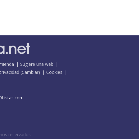
mienda
Sugiere una web
 privacidad
(
Cambiar
)
Cookies
S
0Listas.com
chos reservados