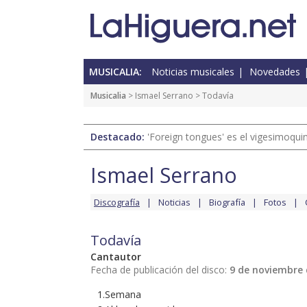
MUSICALIA:
Noticias musicales
Novedades
Musicalia
>
Ismael Serrano
> Todavía
Destacado:
'Foreign tongues' es el vigesimoqui
Ismael Serrano
Discografía
Noticias
Biografía
Fotos
Todavía
Cantautor
Fecha de publicación del disco:
9 de noviembre 
1.Semana