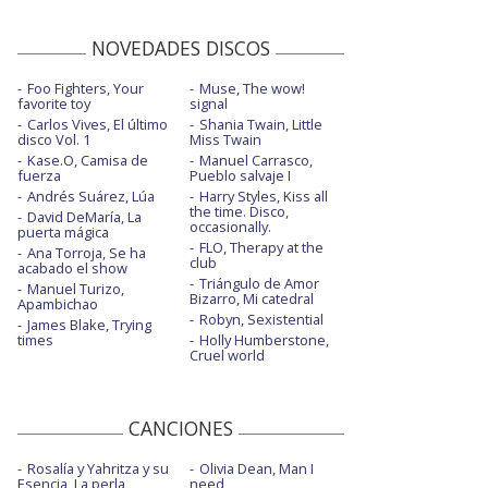
NOVEDADES DISCOS
Foo Fighters, Your
Muse, The wow!
favorite toy
signal
Carlos Vives, El último
Shania Twain, Little
disco Vol. 1
Miss Twain
Kase.O, Camisa de
Manuel Carrasco,
fuerza
Pueblo salvaje I
Andrés Suárez, Lúa
Harry Styles, Kiss all
the time. Disco,
David DeMaría, La
occasionally.
puerta mágica
FLO, Therapy at the
Ana Torroja, Se ha
club
acabado el show
Triángulo de Amor
Manuel Turizo,
Bizarro, Mi catedral
Apambichao
Robyn, Sexistential
James Blake, Trying
times
Holly Humberstone,
Cruel world
CANCIONES
Rosalía y Yahritza y su
Olivia Dean, Man I
Esencia, La perla
need