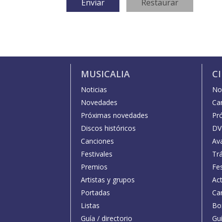
MUSICALIA
C
Noticias
Not
Novedades
Car
Próximas novedades
Pr
Discos históricos
DV
Canciones
Av
Festivales
Trá
Premios
Fe
Artistas y grupos
Act
Portadas
Car
Listas
Bo
Guía / directorio
Guí