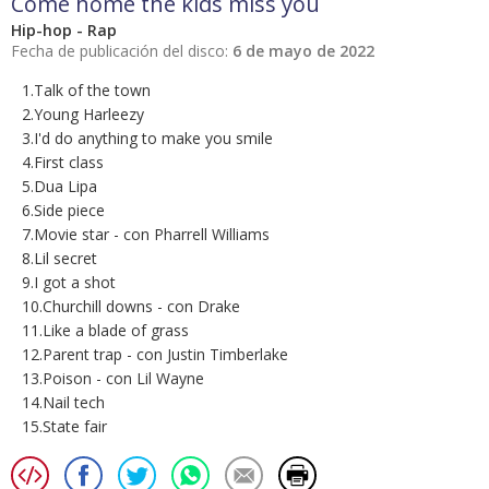
Come home the kids miss you
Hip-hop - Rap
Fecha de publicación del disco:
6 de mayo de 2022
1.Talk of the town
2.Young Harleezy
3.I'd do anything to make you smile
4.First class
5.Dua Lipa
6.Side piece
7.Movie star - con Pharrell Williams
8.Lil secret
9.I got a shot
10.Churchill downs - con Drake
11.Like a blade of grass
12.Parent trap - con Justin Timberlake
13.Poison - con Lil Wayne
14.Nail tech
15.State fair