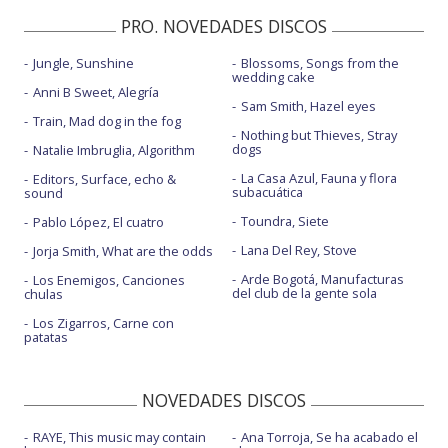
PRO. NOVEDADES DISCOS
Jungle, Sunshine
Blossoms, Songs from the
wedding cake
Anni B Sweet, Alegría
Sam Smith, Hazel eyes
Train, Mad dog in the fog
Nothing but Thieves, Stray
dogs
Natalie Imbruglia, Algorithm
La Casa Azul, Fauna y flora
Editors, Surface, echo &
subacuática
sound
Toundra, Siete
Pablo López, El cuatro
Lana Del Rey, Stove
Jorja Smith, What are the odds
Arde Bogotá, Manufacturas
Los Enemigos, Canciones
del club de la gente sola
chulas
Los Zigarros, Carne con
patatas
NOVEDADES DISCOS
RAYE, This music may contain
Ana Torroja, Se ha acabado el