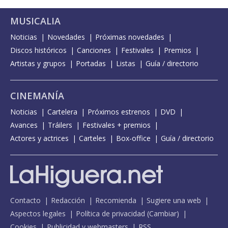
MUSICALIA
Noticias
Novedades
Próximas novedades
Discos históricos
Canciones
Festivales
Premios
Artistas y grupos
Portadas
Listas
Guía / directorio
CINEMANÍA
Noticias
Cartelera
Próximos estrenos
DVD
Avances
Tráilers
Festivales + premios
Actores y actrices
Carteles
Box-office
Guía / directorio
Contacto
Redacción
Recomienda
Sugiere una web
Aspectos legales
Política de privacidad
(
Cambiar
)
Cookies
Publicidad y webmasters
RSS