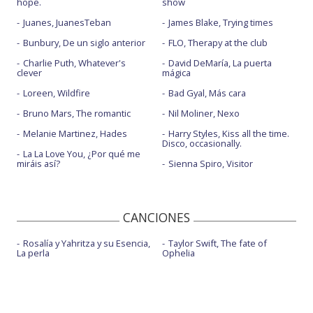
hope.
show
Juanes, JuanesTeban
James Blake, Trying times
Bunbury, De un siglo anterior
FLO, Therapy at the club
Charlie Puth, Whatever's
David DeMaría, La puerta
clever
mágica
Loreen, Wildfire
Bad Gyal, Más cara
Bruno Mars, The romantic
Nil Moliner, Nexo
Melanie Martinez, Hades
Harry Styles, Kiss all the time.
Disco, occasionally.
La La Love You, ¿Por qué me
miráis así?
Sienna Spiro, Visitor
CANCIONES
Rosalía y Yahritza y su Esencia,
Taylor Swift, The fate of
La perla
Ophelia