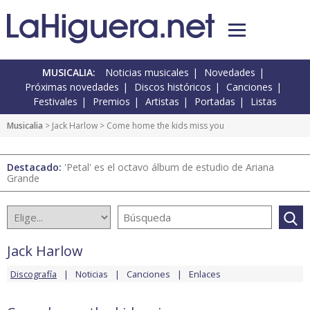
MUSICALIA:
Noticias musicales
Novedades
Próximas novedades
Discos históricos
Canciones
Festivales
Premios
Artistas
Portadas
Listas
Musicalia
>
Jack Harlow
> Come home the kids miss you
Destacado:
'Petal' es el octavo álbum de estudio de Ariana
Grande
Jack Harlow
Discografía
Noticias
Canciones
Enlaces