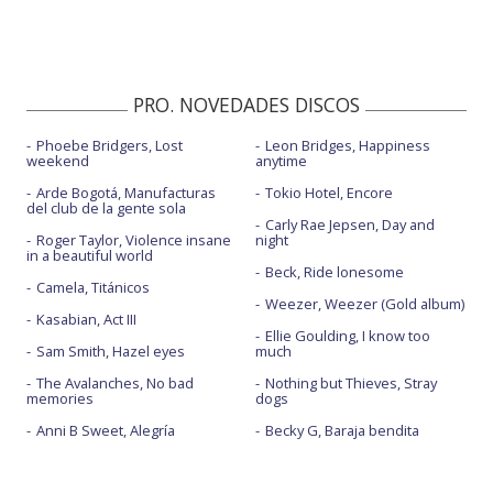
PRO. NOVEDADES DISCOS
Phoebe Bridgers, Lost
Leon Bridges, Happiness
weekend
anytime
Arde Bogotá, Manufacturas
Tokio Hotel, Encore
del club de la gente sola
Carly Rae Jepsen, Day and
Roger Taylor, Violence insane
night
in a beautiful world
Beck, Ride lonesome
Camela, Titánicos
Weezer, Weezer (Gold album)
Kasabian, Act III
Ellie Goulding, I know too
Sam Smith, Hazel eyes
much
The Avalanches, No bad
Nothing but Thieves, Stray
memories
dogs
Anni B Sweet, Alegría
Becky G, Baraja bendita