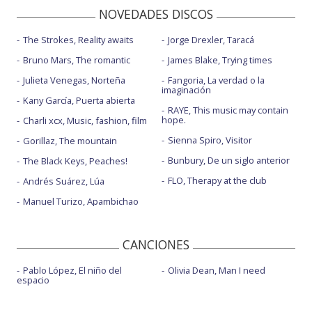
NOVEDADES DISCOS
The Strokes, Reality awaits
Jorge Drexler, Taracá
Bruno Mars, The romantic
James Blake, Trying times
Julieta Venegas, Norteña
Fangoria, La verdad o la
imaginación
Kany García, Puerta abierta
RAYE, This music may contain
hope.
Charli xcx, Music, fashion, film
Sienna Spiro, Visitor
Gorillaz, The mountain
Bunbury, De un siglo anterior
The Black Keys, Peaches!
FLO, Therapy at the club
Andrés Suárez, Lúa
Manuel Turizo, Apambichao
CANCIONES
Pablo López, El niño del
Olivia Dean, Man I need
espacio