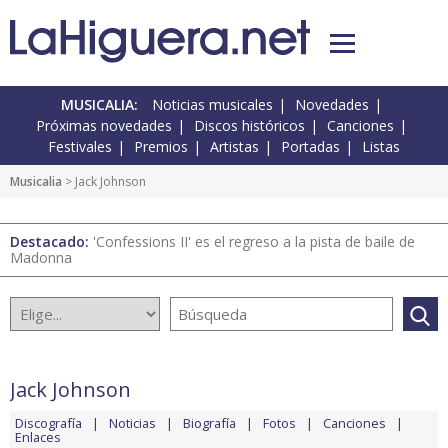
MUSICALIA:
Noticias musicales
Novedades
Próximas novedades
Discos históricos
Canciones
Festivales
Premios
Artistas
Portadas
Listas
Musicalia
> Jack Johnson
Destacado:
'Confessions II' es el regreso a la pista de baile de
Madonna
Jack Johnson
Discografía
Noticias
Biografía
Fotos
Canciones
Enlaces