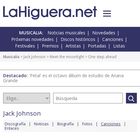
MUSICALIA:
Noticias musicales
Novedades
Próximas novedades
Discos históricos
Canciones
Festivales
Premios
Artistas
Portadas
Listas
Musicalia
>
Jack Johnson
>
Meet the moonlight
> One step ahead
Destacado:
'Petal' es el octavo álbum de estudio de Ariana
Grande
Jack Johnson
Discografía
Noticias
Biografía
Fotos
Canciones
Enlaces