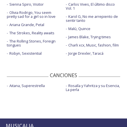
Sienna Spiro, Visitor
Carlos Vives, El último disco
Vol. 1
Olivia Rodrigo, You seem
pretty sad for a girl so in love
Karol G, No me arrepiento de
sentir tanto
Ariana Grande, Petal
Malú, Quince
The Strokes, Reality awaits
James Blake, Trying times
The Rolling Stones, Foreign
tongues
Charli xcx, Music, fashion, film
Robyn, Sexistential
Jorge Drexler, Taracá
CANCIONES
Aitana, Superestrella
Rosalía y Yahritza y su Esencia,
La perla
MUSICALIA