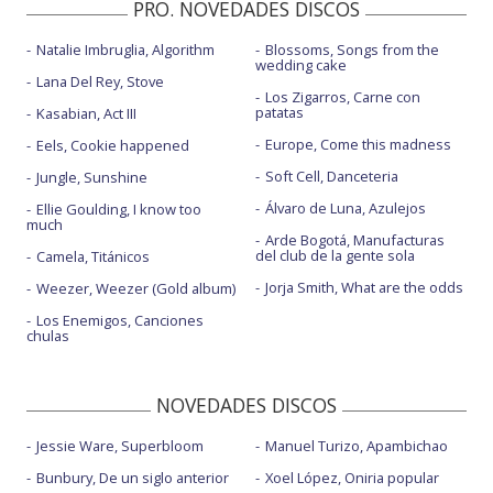
PRO. NOVEDADES DISCOS
Natalie Imbruglia, Algorithm
Blossoms, Songs from the
wedding cake
Lana Del Rey, Stove
Los Zigarros, Carne con
patatas
Kasabian, Act III
Europe, Come this madness
Eels, Cookie happened
Soft Cell, Danceteria
Jungle, Sunshine
Álvaro de Luna, Azulejos
Ellie Goulding, I know too
much
Arde Bogotá, Manufacturas
del club de la gente sola
Camela, Titánicos
Jorja Smith, What are the odds
Weezer, Weezer (Gold album)
Los Enemigos, Canciones
chulas
NOVEDADES DISCOS
Jessie Ware, Superbloom
Manuel Turizo, Apambichao
Bunbury, De un siglo anterior
Xoel López, Oniria popular