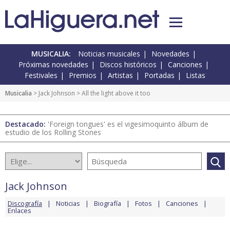
MUSICALIA:
Noticias musicales
Novedades
Próximas novedades
Discos históricos
Canciones
Festivales
Premios
Artistas
Portadas
Listas
Musicalia
>
Jack Johnson
> All the light above it too
Destacado:
'Foreign tongues' es el vigesimoquinto álbum de
estudio de los Rolling Stones
Jack Johnson
Discografía
Noticias
Biografía
Fotos
Canciones
Enlaces