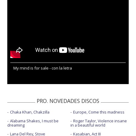
My mind is for sale - con la letra
PRO. NOVEDADES DISCOS
Chaka Khan, Chakzilla
Europe, Come this madness
Alabama Shakes, I must be
Roger Taylor, Violence insane
dreaming
in a beautiful world
Lana Del Rey, Stove
Kasabian, Act III