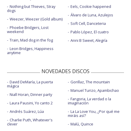
Nothing but Thieves, Stray
Eels, Cookie happened
dogs
Álvaro de Luna, Azulejos
Weezer, Weezer (Gold album)
Soft Cell, Danceteria
Phoebe Bridgers, Lost
weekend
Pablo López, El cuatro
Train, Mad dog in the fog
Anni B Sweet, Alegría
Leon Bridges, Happiness
anytime
NOVEDADES DISCOS
David DeMaría, La puerta
Gorillaz, The mountain
mágica
Manuel Turizo, Apambichao
Niall Horan, Dinner party
Fangoria, La verdad o la
Laura Pausini, Yo canto 2
imaginación
Andrés Suárez, Lúa
La La Love You, ¿Por qué me
miráis así?
Charlie Puth, Whatever's
clever
Malú, Quince