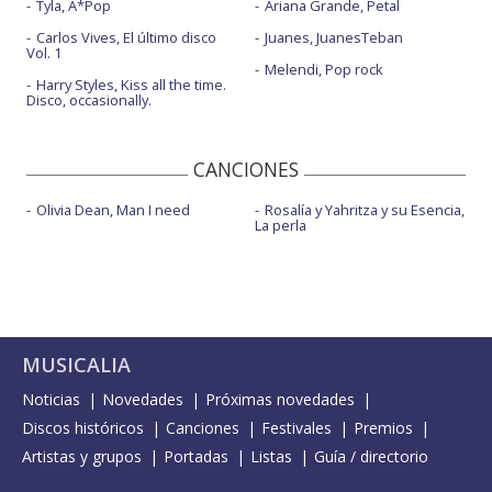
Tyla, A*Pop
Ariana Grande, Petal
Carlos Vives, El último disco
Juanes, JuanesTeban
Vol. 1
Melendi, Pop rock
Harry Styles, Kiss all the time.
Disco, occasionally.
CANCIONES
Olivia Dean, Man I need
Rosalía y Yahritza y su Esencia,
La perla
MUSICALIA
Noticias
Novedades
Próximas novedades
Discos históricos
Canciones
Festivales
Premios
Artistas y grupos
Portadas
Listas
Guía / directorio