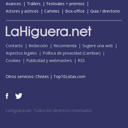
Avances
Tráilers
Festivales + premios
Actores y actrices
Carteles
Box-office
Guía / directorio
Contacto
Redacción
Recomienda
Sugiere una web
Aspectos legales
Política de privacidad
(
Cambiar
)
Cookies
Publicidad y webmasters
RSS
Otros servicios:
Chistes
|
Top10Listas.com
LaHiguera.net. Todos los derechos reservados