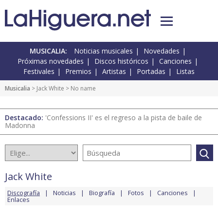
MUSICALIA:
Noticias musicales
Novedades
Próximas novedades
Discos históricos
Canciones
Festivales
Premios
Artistas
Portadas
Listas
Musicalia
>
Jack White
> No name
Destacado:
'Confessions II' es el regreso a la pista de baile de
Madonna
Jack White
Discografía
Noticias
Biografía
Fotos
Canciones
Enlaces