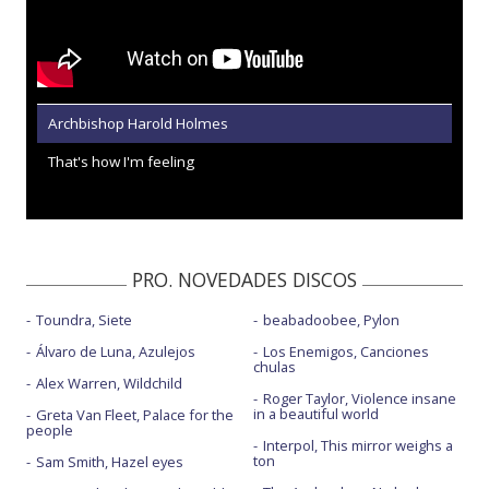
Archbishop Harold Holmes
That's how I'm feeling
PRO. NOVEDADES DISCOS
Toundra, Siete
beabadoobee, Pylon
Álvaro de Luna, Azulejos
Los Enemigos, Canciones
chulas
Alex Warren, Wildchild
Roger Taylor, Violence insane
in a beautiful world
Greta Van Fleet, Palace for the
people
Interpol, This mirror weighs a
ton
Sam Smith, Hazel eyes