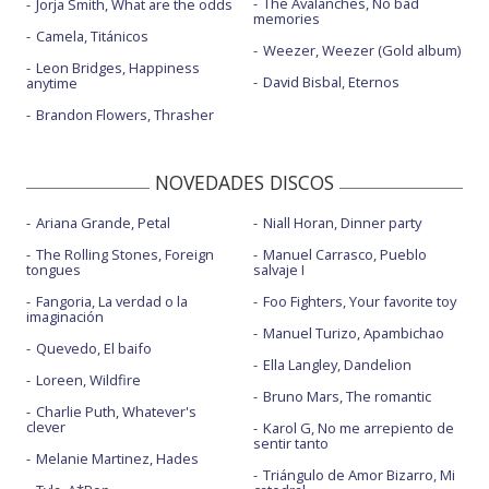
The Avalanches, No bad
Jorja Smith, What are the odds
memories
Camela, Titánicos
Weezer, Weezer (Gold album)
Leon Bridges, Happiness
David Bisbal, Eternos
anytime
Brandon Flowers, Thrasher
NOVEDADES DISCOS
Ariana Grande, Petal
Niall Horan, Dinner party
The Rolling Stones, Foreign
Manuel Carrasco, Pueblo
tongues
salvaje I
Fangoria, La verdad o la
Foo Fighters, Your favorite toy
imaginación
Manuel Turizo, Apambichao
Quevedo, El baifo
Ella Langley, Dandelion
Loreen, Wildfire
Bruno Mars, The romantic
Charlie Puth, Whatever's
clever
Karol G, No me arrepiento de
sentir tanto
Melanie Martinez, Hades
Triángulo de Amor Bizarro, Mi