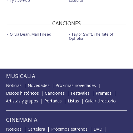
Tyla, A*Pop
catedral
CANCIONES
Olivia Dean, Man I need
Taylor Swift, The fate of
Ophelia
MUSICALIA
Noticias
Novedades
Próximas novedades
Discos históricos
Canciones
Festivales
Premios
Artistas y grupos
Portadas
Listas
Guía / directorio
CINEMANÍA
Noticias
Cartelera
Próximos estrenos
DVD