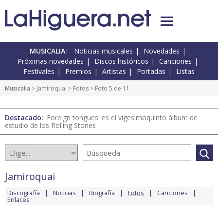
MUSICALIA:
Noticias musicales
Novedades
Próximas novedades
Discos históricos
Canciones
Festivales
Premios
Artistas
Portadas
Listas
Musicalia
>
Jamiroquai
>
Fotos
> Foto 5 de 11
Destacado:
'Foreign tongues' es el vigesimoquinto álbum de
estudio de los Rolling Stones
Jamiroquai
Discografía
Noticias
Biografía
Fotos
Canciones
Enlaces