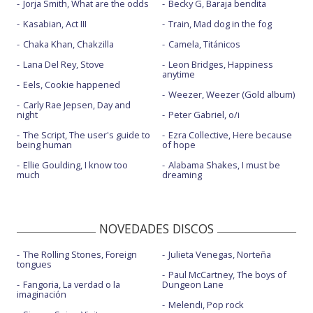
Jorja Smith, What are the odds
Becky G, Baraja bendita
Kasabian, Act III
Train, Mad dog in the fog
Chaka Khan, Chakzilla
Camela, Titánicos
Lana Del Rey, Stove
Leon Bridges, Happiness
anytime
Eels, Cookie happened
Weezer, Weezer (Gold album)
Carly Rae Jepsen, Day and
night
Peter Gabriel, o/i
The Script, The user's guide to
Ezra Collective, Here because
being human
of hope
Ellie Goulding, I know too
Alabama Shakes, I must be
much
dreaming
NOVEDADES DISCOS
The Rolling Stones, Foreign
Julieta Venegas, Norteña
tongues
Paul McCartney, The boys of
Fangoria, La verdad o la
Dungeon Lane
imaginación
Melendi, Pop rock