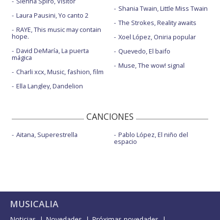
Sienna Spiro, Visitor
Shania Twain, Little Miss Twain
Laura Pausini, Yo canto 2
The Strokes, Reality awaits
RAYE, This music may contain
hope.
Xoel López, Oniria popular
David DeMaría, La puerta
Quevedo, El baifo
mágica
Muse, The wow! signal
Charli xcx, Music, fashion, film
Ella Langley, Dandelion
CANCIONES
Aitana, Superestrella
Pablo López, El niño del
espacio
MUSICALIA
Noticias
Novedades
Próximas novedades