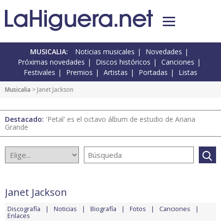
MUSICALIA:
Noticias musicales
Novedades
Próximas novedades
Discos históricos
Canciones
Festivales
Premios
Artistas
Portadas
Listas
Musicalia
> Janet Jackson
Destacado:
'Petal' es el octavo álbum de estudio de Ariana
Grande
Janet Jackson
Discografía
Noticias
Biografía
Fotos
Canciones
Enlaces