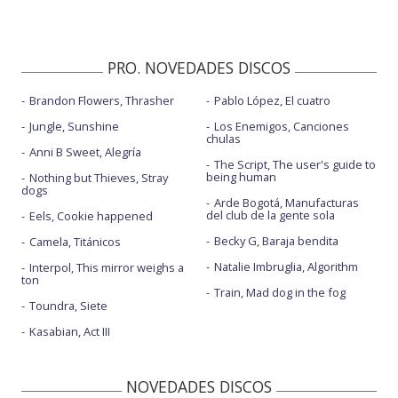
PRO. NOVEDADES DISCOS
Brandon Flowers, Thrasher
Pablo López, El cuatro
Jungle, Sunshine
Los Enemigos, Canciones
chulas
Anni B Sweet, Alegría
The Script, The user's guide to
being human
Nothing but Thieves, Stray
dogs
Arde Bogotá, Manufacturas
del club de la gente sola
Eels, Cookie happened
Becky G, Baraja bendita
Camela, Titánicos
Natalie Imbruglia, Algorithm
Interpol, This mirror weighs a
ton
Train, Mad dog in the fog
Toundra, Siete
Kasabian, Act III
NOVEDADES DISCOS