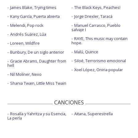
James Blake, Trying times
The Black Keys, Peaches!
Kany García, Puerta abierta
Jorge Drexler, Taracá
Melendi, Pop rock
Manuel Carrasco, Pueblo
salvaje I
Andrés Suárez, Lúa
RAYE, This music may contain
hope.
Loreen, Wildfire
Malú, Quince
Bunbury, De un siglo anterior
Siloé, Terrorismo emocional
Gracie Abrams, Daughter from
hell
Xoel López, Oniria popular
Nil Moliner, Nexo
Shania Twain, Little Miss Twain
CANCIONES
Rosalía y Yahritza y su Esencia,
Aitana, Superestrella
La perla