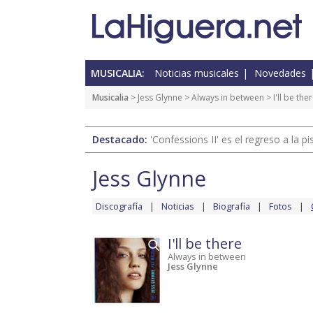
MUSICALIA:
Noticias musicales
Novedades
Musicalia
>
Jess Glynne
>
Always in between
> I'll be the
Destacado:
'Confessions II' es el regreso a la 
Jess Glynne
Discografía
Noticias
Biografía
Fotos
I'll be there
Always in between
Jess Glynne