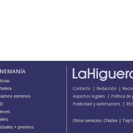
INEMANÍA
icias
telera
Contacto
Redacción
Reco
óximos estrenos
Aspectos legales
Política de
D
Publicidad y webmasters
RS
ances
ilers
Otros servicios:
Chistes
|
Top1
stivales + premios