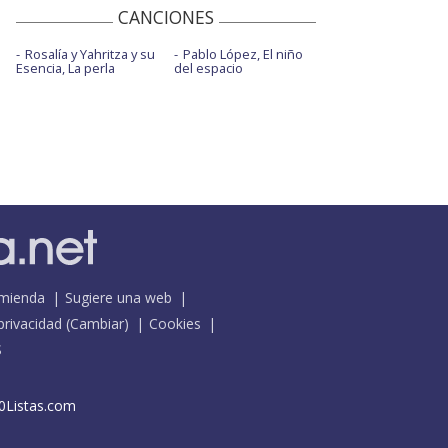
CANCIONES
Rosalía y Yahritza y su
Pablo López, El niño
Esencia, La perla
del espacio
mienda
Sugiere una web
 privacidad
(
Cambiar
)
Cookies
S
0Listas.com