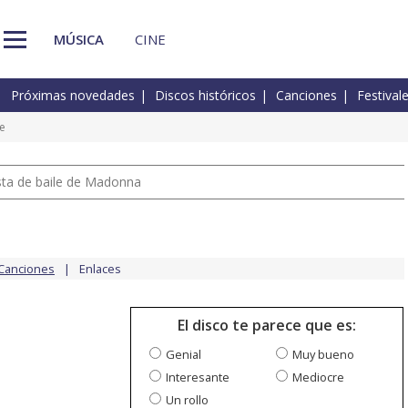
MÚSICA
CINE
Próximas novedades
Discos históricos
Canciones
Festival
re
pista de baile de Madonna
Canciones
Enlaces
El disco te parece que es:
Genial
Muy bueno
Interesante
Mediocre
Un rollo