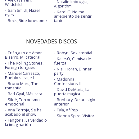
Natalie Imbruglia,
Wildchild
Algorithm
Sam Smith, Hazel
Karol G, No me
eyes
arrepiento de sentir
Beck, Ride lonesome
tanto
NOVEDADES DISCOS
Triángulo de Amor
Robyn, Sexistential
Bizarro, Mi catedral
Kase.O, Camisa de
The Rolling Stones,
fuerza
Foreign tongues
Niall Horan, Dinner
Manuel Carrasco,
party
Pueblo salvaje I
Madonna,
Bruno Mars, The
Confessions II
romantic
David DeMaría, La
Bad Gyal, Más cara
puerta mágica
Siloé, Terrorismo
Bunbury, De un siglo
emocional
anterior
Ana Torroja, Se ha
Tyla, A*Pop
acabado el show
Sienna Spiro, Visitor
Fangoria, La verdad o
la imaginación