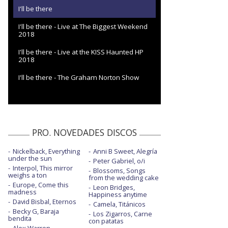
I'll be there
I'll be there - Live at The Biggest Weekend
2018
I'll be there - Live at the KISS Haunted HP
2018
I'll be there - The Graham Norton Show
PRO. NOVEDADES DISCOS
Nickelback, Everything
Anni B Sweet, Alegría
under the sun
Peter Gabriel, o/i
Interpol, This mirror
Blossoms, Songs
weighs a ton
from the wedding cake
Europe, Come this
Leon Bridges,
madness
Happiness anytime
David Bisbal, Eternos
Camela, Titánicos
Becky G, Baraja
Los Zigarros, Carne
bendita
con patatas
Alex Warren,