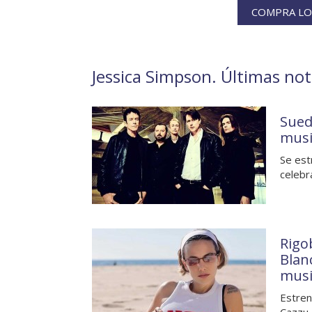
COMPRA LOS
Jessica Simpson. Últimas noti
Sued
musi
Se est
celebr
Rigo
Blan
musi
Estren