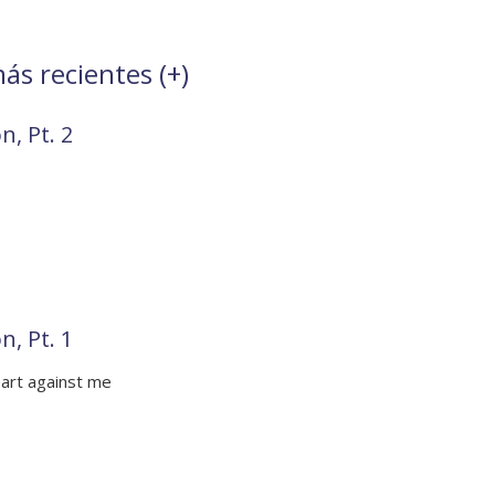
ás recientes (
+
)
n, Pt. 2
n, Pt. 1
art against me