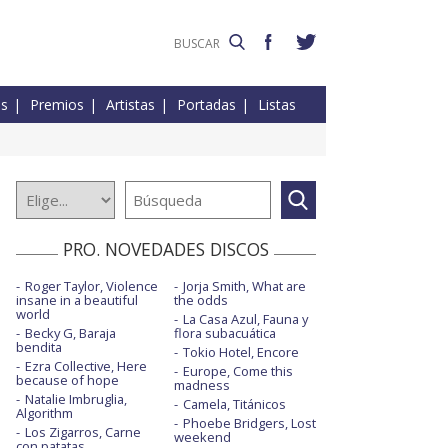
es
Premios
Artistas
Portadas
Listas
PRO. NOVEDADES DISCOS
Roger Taylor, Violence
Jorja Smith, What are
insane in a beautiful
the odds
world
La Casa Azul, Fauna y
Becky G, Baraja
flora subacuática
bendita
Tokio Hotel, Encore
Ezra Collective, Here
Europe, Come this
because of hope
madness
Natalie Imbruglia,
Camela, Titánicos
Algorithm
Phoebe Bridgers, Lost
Los Zigarros, Carne
weekend
con patatas