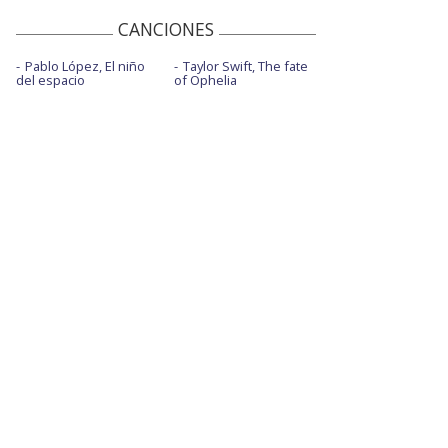
CANCIONES
Pablo López, El niño
Taylor Swift, The fate
del espacio
of Ophelia