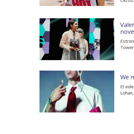
Cazzu,
Valer
nove
Estren
Towers
We m
El vid
Lohan,