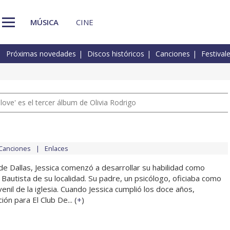
MÚSICA
CINE
Próximas novedades
Discos históricos
Canciones
Festival
 love' es el tercer álbum de Olivia Rodrigo
Canciones
Enlaces
de Dallas, Jessica comenzó a desarrollar su habilidad como
a Bautista de su localidad. Su padre, un psicólogo, oficiaba como
venil de la iglesia. Cuando Jessica cumplió los doce años,
ón para El Club De... (
+
)