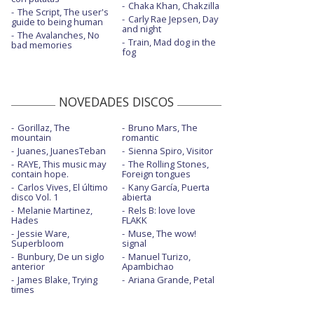
Chaka Khan, Chakzilla
The Script, The user's
Carly Rae Jepsen, Day
guide to being human
and night
The Avalanches, No
Train, Mad dog in the
bad memories
fog
NOVEDADES DISCOS
Gorillaz, The
Bruno Mars, The
mountain
romantic
Juanes, JuanesTeban
Sienna Spiro, Visitor
RAYE, This music may
The Rolling Stones,
contain hope.
Foreign tongues
Carlos Vives, El último
Kany García, Puerta
disco Vol. 1
abierta
Melanie Martinez,
Rels B: love love
Hades
FLAKK
Jessie Ware,
Muse, The wow!
Superbloom
signal
Bunbury, De un siglo
Manuel Turizo,
anterior
Apambichao
James Blake, Trying
Ariana Grande, Petal
times