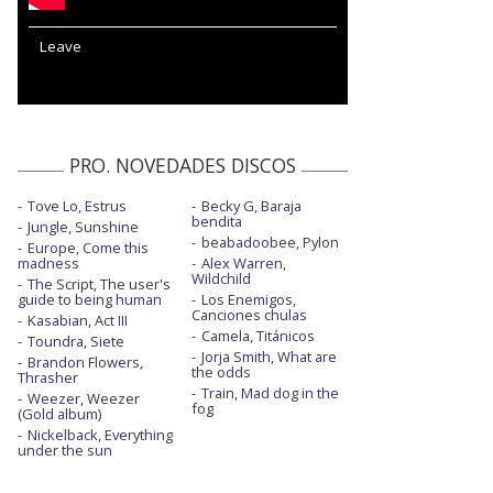
Leave
PRO. NOVEDADES DISCOS
Tove Lo, Estrus
Becky G, Baraja
bendita
Jungle, Sunshine
beabadoobee, Pylon
Europe, Come this
madness
Alex Warren,
Wildchild
The Script, The user's
guide to being human
Los Enemigos,
Canciones chulas
Kasabian, Act III
Camela, Titánicos
Toundra, Siete
Jorja Smith, What are
Brandon Flowers,
the odds
Thrasher
Train, Mad dog in the
Weezer, Weezer
fog
(Gold album)
Nickelback, Everything
under the sun