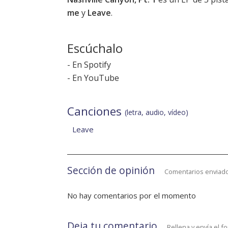
me
y
Leave
.
Escúchalo
-
En Spotify
-
En YouTube
Canciones
(letra, audio, vídeo)
Leave
Sección de opinión
Comentarios enviado
No hay comentarios por el momento
Deja tu comentario
Rellena y envía el f