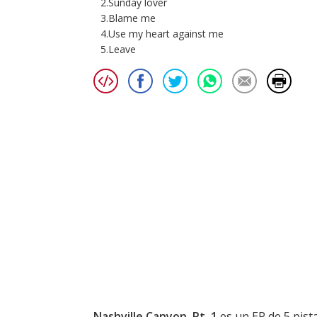
2.Sunday lover
3.Blame me
4.Use my heart against me
5.Leave
Nashville Canyon, Pt. 1
es un EP de 5 pist