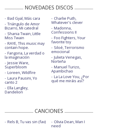
NOVEDADES DISCOS
Bad Gyal, Más cara
Charlie Puth,
Whatever's clever
Triángulo de Amor
Bizarro, Mi catedral
Madonna,
Confessions II
Shania Twain, Little
Miss Twain
Foo Fighters, Your
favorite toy
RAYE, This music may
contain hope.
Siloé, Terrorismo
emocional
Fangoria, La verdad o
la imaginación
Julieta Venegas,
Norteña
Jessie Ware,
Superbloom
Manuel Turizo,
Apambichao
Loreen, Wildfire
La La Love You, ¿Por
Laura Pausini, Yo
qué me miráis así?
canto 2
Ella Langley,
Dandelion
CANCIONES
Rels B, Tu vas sin (fav)
Olivia Dean, Man I
need