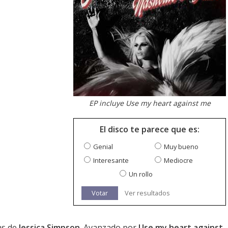
EP incluye Use my heart against me
El disco te parece que es:
Genial
Muy bueno
Interesante
Mediocre
Un rollo
Votar
Ver resultados
as de
Jessica Simpson
. Avanzado por
Use my heart against