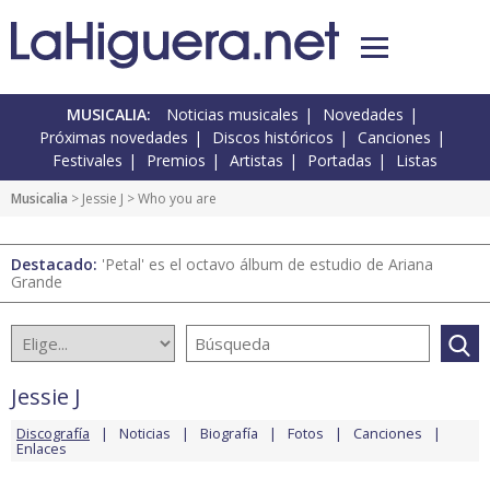
MUSICALIA:
Noticias musicales
Novedades
Próximas novedades
Discos históricos
Canciones
Festivales
Premios
Artistas
Portadas
Listas
Musicalia
>
Jessie J
> Who you are
Destacado:
'Petal' es el octavo álbum de estudio de Ariana
Grande
Jessie J
Discografía
Noticias
Biografía
Fotos
Canciones
Enlaces