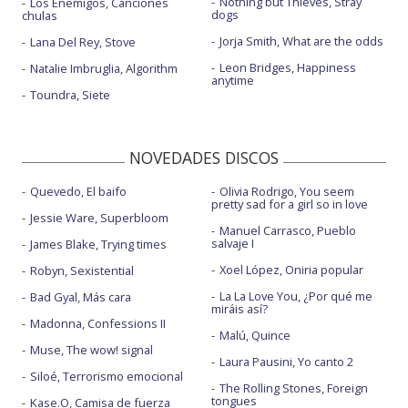
Nothing but Thieves, Stray
Los Enemigos, Canciones
dogs
chulas
Jorja Smith, What are the odds
Lana Del Rey, Stove
Leon Bridges, Happiness
Natalie Imbruglia, Algorithm
anytime
Toundra, Siete
NOVEDADES DISCOS
Quevedo, El baifo
Olivia Rodrigo, You seem
pretty sad for a girl so in love
Jessie Ware, Superbloom
Manuel Carrasco, Pueblo
salvaje I
James Blake, Trying times
Xoel López, Oniria popular
Robyn, Sexistential
La La Love You, ¿Por qué me
Bad Gyal, Más cara
miráis así?
Madonna, Confessions II
Malú, Quince
Muse, The wow! signal
Laura Pausini, Yo canto 2
Siloé, Terrorismo emocional
The Rolling Stones, Foreign
tongues
Kase.O, Camisa de fuerza