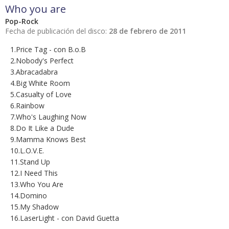
Who you are
Pop-Rock
Fecha de publicación del disco:
28 de febrero de 2011
1.Price Tag - con B.o.B
2.Nobody's Perfect
3.Abracadabra
4.Big White Room
5.Casualty of Love
6.Rainbow
7.Who's Laughing Now
8.Do It Like a Dude
9.Mamma Knows Best
10.L.O.V.E.
11.Stand Up
12.I Need This
13.Who You Are
14.Domino
15.My Shadow
16.LaserLight - con David Guetta