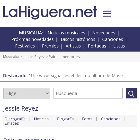
MUSICALIA:
Noticias musicales
Novedades
Próximas novedades
Discos históricos
Canciones
Festivales
Premios
Artistas
Portadas
Listas
Musicalia
>
Jessie Reyez
> Paid in memories
Destacado:
'The wow! signal' es el décimo álbum de Muse
Jessie Reyez
Discografía
Noticias
Biografía
Fotos
Canciones
Enlaces