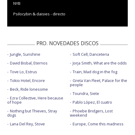
NYB
Psilocybin & daisies - directo
Ridin - con Lil Wayne
Ridin - con Lil Wayne - visualizer
PRO. NOVEDADES DISCOS
Shut up - con Big Sean
Jungle, Sunshine
Soft Cell, Danceteria
David Bisbal, Eternos
Jorja Smith, What are the odds
Tove Lo, Estrus
Train, Mad dog in the fog
Tokio Hotel, Encore
Greta Van Fleet, Palace for the
people
Beck, Ride lonesome
Toundra, Siete
Ezra Collective, Here because
of hope
Pablo López, El cuatro
Nothing but Thieves, Stray
Phoebe Bridgers, Lost
dogs
weekend
Lana Del Rey, Stove
Europe, Come this madness