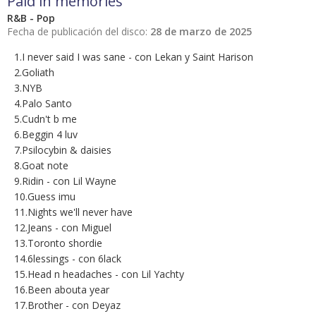
Paid in memories
R&B - Pop
Fecha de publicación del disco:
28 de marzo de 2025
1.I never said I was sane - con Lekan y Saint Harison
2.Goliath
3.NYB
4.Palo Santo
5.Cudn't b me
6.Beggin 4 luv
7.Psilocybin & daisies
8.Goat note
9.Ridin - con Lil Wayne
10.Guess imu
11.Nights we'll never have
12.Jeans - con Miguel
13.Toronto shordie
14.6lessings - con 6lack
15.Head n headaches - con Lil Yachty
16.Been abouta year
17.Brother - con Deyaz