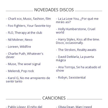
NOVEDADES DISCOS
Charli xcx, Music, fashion, film
La La Love You, ¿Por qué me
miráis así?
Foo Fighters, Your favorite toy
Holly Humberstone, Cruel
world
FLO, Therapy at the club
Harry Styles, Kiss all the time.
Nil Moliner, Nexo
Disco, occasionally.
Loreen, Wildfire
The Strokes, Reality awaits
Charlie Puth, Whatever's
David DeMaría, La puerta
clever
mágica
Muse, The wow! signal
Ana Torroja, Se ha acabado el
show
Melendi, Pop rock
Robyn, Sexistential
Karol G, No me arrepiento de
sentir tanto
CANCIONES
Pablo López, El niño del
Olivia Dean, Man I need