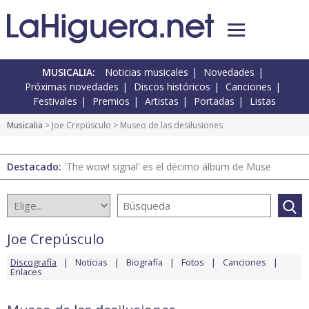
MUSICALIA:
Noticias musicales
Novedades
Próximas novedades
Discos históricos
Canciones
Festivales
Premios
Artistas
Portadas
Listas
Musicalia
>
Joe Crepúsculo
> Museo de las desilusiones
Destacado:
'The wow! signal' es el décimo álbum de Muse
Joe Crepúsculo
Discografía
Noticias
Biografía
Fotos
Canciones
Enlaces