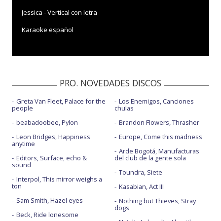
Jessica - Vertical con letra
Karaoke español
PRO. NOVEDADES DISCOS
Greta Van Fleet, Palace for the
Los Enemigos, Canciones
people
chulas
beabadoobee, Pylon
Brandon Flowers, Thrasher
Leon Bridges, Happiness
Europe, Come this madness
anytime
Arde Bogotá, Manufacturas
Editors, Surface, echo &
del club de la gente sola
sound
Toundra, Siete
Interpol, This mirror weighs a
ton
Kasabian, Act III
Sam Smith, Hazel eyes
Nothing but Thieves, Stray
dogs
Beck, Ride lonesome