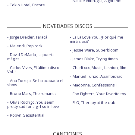
Natalie Imbruglia, Algorithm
Tokio Hotel, Encore
NOVEDADES DISCOS
Jorge Drexler, Taracá
La La Love You, ¿Por qué me
miráis así?
Melendi, Pop rock
Jessie Ware, Superbloom
David DeMaría, La puerta
mágica
James Blake, Trying times
Carlos Vives, El último disco
Charli xcx, Music, fashion, film
Vol. 1
Manuel Turizo, Apambichao
Ana Torroja, Se ha acabado el
show
Madonna, Confessions II
Bruno Mars, The romantic
Foo Fighters, Your favorite toy
Olivia Rodrigo, You seem
FLO, Therapy at the club
pretty sad for a girl so in love
Robyn, Sexistential
CANCIONES