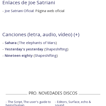
Enlaces de Joe Satriani
-
Joe Satriani Oficial
: Página web oficial
Canciones (letra, audio, vídeo) (
+
)
-
Sahara
(
The elephants of Mars
)
-
Yesterday's yesterday
(
Shapeshifting
)
-
Nineteen eighty
(
Shapeshifting
)
PRO. NOVEDADES DISCOS
The Script, The user's guide to
Editors, Surface, echo &
being human
sound