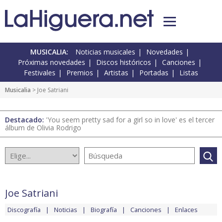
MUSICALIA:
Noticias musicales
Novedades
Próximas novedades
Discos históricos
Canciones
Festivales
Premios
Artistas
Portadas
Listas
Musicalia
> Joe Satriani
Destacado:
'You seem pretty sad for a girl so in love' es el tercer
álbum de Olivia Rodrigo
Joe Satriani
Discografía
Noticias
Biografía
Canciones
Enlaces