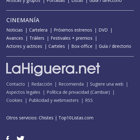
Artistas y grupos
Portadas
Listas
Guía / directorio
CINEMANÍA
Noticias
Cartelera
Próximos estrenos
DVD
Avances
Tráilers
Festivales + premios
Actores y actrices
Carteles
Box-office
Guía / directorio
Contacto
Redacción
Recomienda
Sugiere una web
Aspectos legales
Política de privacidad
(
Cambiar
)
Cookies
Publicidad y webmasters
RSS
Otros servicios:
Chistes
|
Top10Listas.com