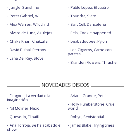
Jungle, Sunshine
Pablo López, El cuatro
Peter Gabriel, o/i
Toundra, Siete
Alex Warren, Wildchild
Soft Cell, Danceteria
Álvaro de Luna, Azulejos
Eels, Cookie happened
Chaka Khan, Chakzilla
beabadoobee, Pylon
David Bisbal, Eternos
Los Zigarros, Carne con
patatas
Lana Del Rey, Stove
Brandon Flowers, Thrasher
NOVEDADES DISCOS
Fangoria, La verdad o la
Ariana Grande, Petal
imaginación
Holly Humberstone, Cruel
Nil Moliner, Nexo
world
Quevedo, El baifo
Robyn, Sexistential
Ana Torroja, Se ha acabado el
James Blake, Trying times
show