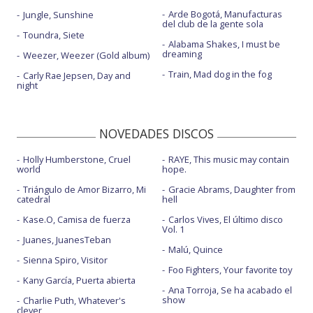
Arde Bogotá, Manufacturas
Jungle, Sunshine
del club de la gente sola
Toundra, Siete
Alabama Shakes, I must be
dreaming
Weezer, Weezer (Gold album)
Train, Mad dog in the fog
Carly Rae Jepsen, Day and
night
NOVEDADES DISCOS
Holly Humberstone, Cruel
RAYE, This music may contain
world
hope.
Triángulo de Amor Bizarro, Mi
Gracie Abrams, Daughter from
catedral
hell
Kase.O, Camisa de fuerza
Carlos Vives, El último disco
Vol. 1
Juanes, JuanesTeban
Malú, Quince
Sienna Spiro, Visitor
Foo Fighters, Your favorite toy
Kany García, Puerta abierta
Ana Torroja, Se ha acabado el
show
Charlie Puth, Whatever's
clever