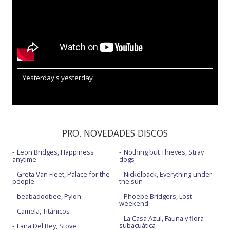
Yesterday's yesterday
PRO. NOVEDADES DISCOS
Leon Bridges, Happiness
Nothing but Thieves, Stray
anytime
dogs
Greta Van Fleet, Palace for the
Nickelback, Everything under
people
the sun
beabadoobee, Pylon
Phoebe Bridgers, Lost
weekend
Camela, Titánicos
La Casa Azul, Fauna y flora
subacuática
Lana Del Rey, Stove