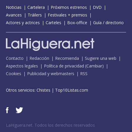
Noticias
Cartelera
Próximos estrenos
DVD
Avances
Tráilers
Festivales + premios
Actores y actrices
Carteles
Box-office
Guía / directorio
Contacto
Redacción
Recomienda
Sugiere una web
Aspectos legales
Política de privacidad
(
Cambiar
)
Cookies
Publicidad y webmasters
RSS
Otros servicios:
Chistes
|
Top10Listas.com
LaHiguera.net. Todos los derechos reservados