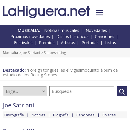
MUSICALIA:
Noticias musicales
Novedades
Próximas novedades
Discos históricos
Canciones
Festivales
Premios
Artistas
Portadas
Listas
Musicalia
>
Joe Satriani
> Shapeshifting
Destacado:
'Foreign tongues' es el vigesimoquinto álbum de
estudio de los Rolling Stones
Joe Satriani
Discografía
Noticias
Biografía
Canciones
Enlaces