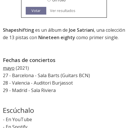
Un rollo
Votar
Ver resultados
Shapeshifting
es un álbum de
Joe Satriani
, una colección
de 13 pistas con
Nineteen eighty
como primer single.
Fechas de conciertos
mayo
(2021)
27 - Barcelona - Sala Barts (Guitars BCN)
28 - Valencia - Auditori Burjassot
29 - Madrid - Sala Riviera
Escúchalo
-
En YouTube
-
En Spotify