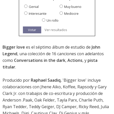
Genial
Muy bueno
Interesante
Mediocre
Un rollo
Votar
Ver resultados
Bigger love
es el séptimo álbum de estudio de
John
Legend
, una colección de 16 canciones con adelantos
como
Conversations in the dark
,
Actions
, y
pista
titular
.
Producido por
Raphael Saadiq
, 'Bigger love' incluye
colaboraciones con Jhene Aiko, Koffee, Rapsody y Gary
Clark Jr. con trabajos de co-escritura y producción de
Anderson .Paak, Oak Felder, Tayla Parx, Charlie Puth,
Ryan Tedder, Teddy Geiger, DJ Camper, Ricky Reed, Julia
Michaels, Digi, Cautious Clay, Di Genius y más.