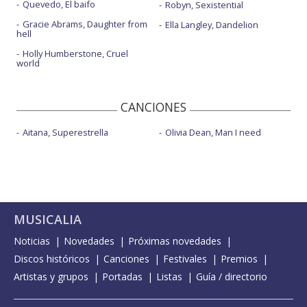
Quevedo, El baifo
Robyn, Sexistential
Gracie Abrams, Daughter from
Ella Langley, Dandelion
hell
Holly Humberstone, Cruel
world
CANCIONES
Aitana, Superestrella
Olivia Dean, Man I need
MUSICALIA
Noticias
Novedades
Próximas novedades
Discos históricos
Canciones
Festivales
Premios
Artistas y grupos
Portadas
Listas
Guía / directorio