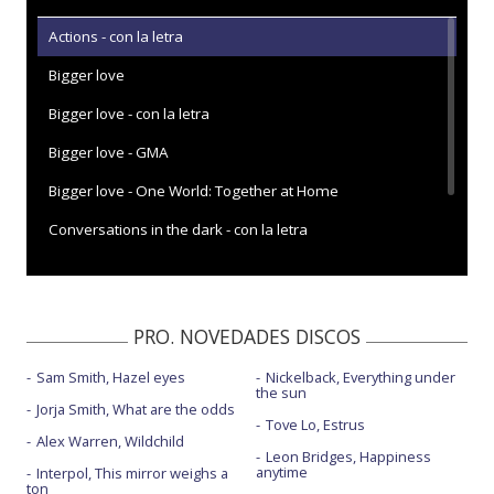
Actions - con la letra
Bigger love
Bigger love - con la letra
Bigger love - GMA
Bigger love - One World: Together at Home
Conversations in the dark - con la letra
Wild - con Gary Clark Jr.
PRO. NOVEDADES DISCOS
Sam Smith, Hazel eyes
Nickelback, Everything under
the sun
Jorja Smith, What are the odds
Tove Lo, Estrus
Alex Warren, Wildchild
Leon Bridges, Happiness
anytime
Interpol, This mirror weighs a
ton