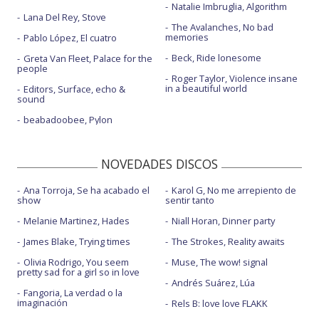
Natalie Imbruglia, Algorithm
Lana Del Rey, Stove
The Avalanches, No bad
memories
Pablo López, El cuatro
Beck, Ride lonesome
Greta Van Fleet, Palace for the
people
Roger Taylor, Violence insane
in a beautiful world
Editors, Surface, echo &
sound
beabadoobee, Pylon
NOVEDADES DISCOS
Ana Torroja, Se ha acabado el
Karol G, No me arrepiento de
show
sentir tanto
Melanie Martinez, Hades
Niall Horan, Dinner party
James Blake, Trying times
The Strokes, Reality awaits
Olivia Rodrigo, You seem
Muse, The wow! signal
pretty sad for a girl so in love
Andrés Suárez, Lúa
Fangoria, La verdad o la
imaginación
Rels B: love love FLAKK