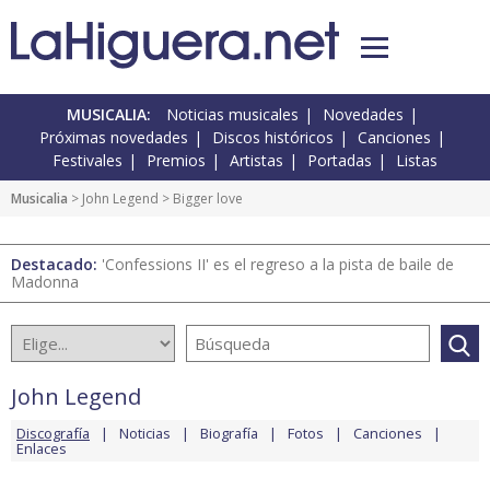
MUSICALIA:
Noticias musicales
Novedades
Próximas novedades
Discos históricos
Canciones
Festivales
Premios
Artistas
Portadas
Listas
Musicalia
>
John Legend
> Bigger love
Destacado:
'Confessions II' es el regreso a la pista de baile de
Madonna
John Legend
Discografía
Noticias
Biografía
Fotos
Canciones
Enlaces