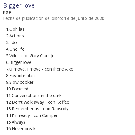
Bigger love
R&B
Fecha de publicación del disco:
19 de junio de 2020
1.Ooh laa
2.Actions
3.I do
4.One life
5.Wild - con Gary Clark Jr.
6.Bigger love
7.U move, I move - con Jhené Aiko
8.Favorite place
9.Slow cooker
10.Focused
11.Conversations in the dark
12.Don't walk away - con Koffee
13.Remember us - con Rapsody
14.I'm ready - con Camper
15.Always
16.Never break