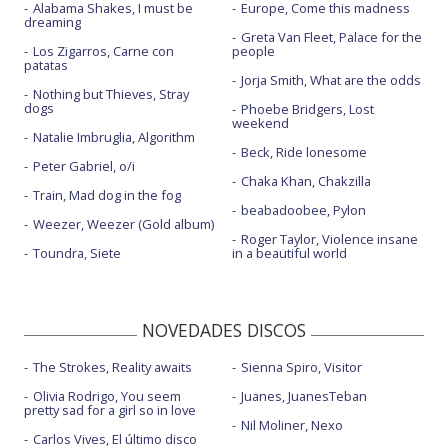
Alabama Shakes, I must be
Europe, Come this madness
dreaming
Greta Van Fleet, Palace for the
Los Zigarros, Carne con
people
patatas
Jorja Smith, What are the odds
Nothing but Thieves, Stray
dogs
Phoebe Bridgers, Lost
weekend
Natalie Imbruglia, Algorithm
Beck, Ride lonesome
Peter Gabriel, o/i
Chaka Khan, Chakzilla
Train, Mad dog in the fog
beabadoobee, Pylon
Weezer, Weezer (Gold album)
Roger Taylor, Violence insane
Toundra, Siete
in a beautiful world
NOVEDADES DISCOS
The Strokes, Reality awaits
Sienna Spiro, Visitor
Olivia Rodrigo, You seem
Juanes, JuanesTeban
pretty sad for a girl so in love
Nil Moliner, Nexo
Carlos Vives, El último disco