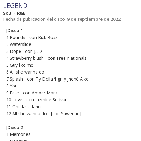
LEGEND
Soul - R&B
Fecha de publicación del disco:
9 de septiembre de 2022
[
Disco 1
]
1.Rounds - con Rick Ross
2.Waterslide
3.Dope - con J.I.D
4.Strawberry blush - con Free Nationals
5.Guy like me
6.All she wanna do
7.Splash - con Ty Dolla $ign y Jhené Aiko
8.You
9.Fate - con Amber Mark
10.Love - con Jazmine Sullivan
11.One last dance
12.All she wanna do - [con Saweetie]
[
Disco 2
]
1.Memories