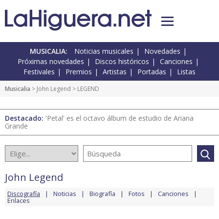
MUSICALIA:
Noticias musicales
Novedades
Próximas novedades
Discos históricos
Canciones
Festivales
Premios
Artistas
Portadas
Listas
Musicalia
>
John Legend
> LEGEND
Destacado:
'Petal' es el octavo álbum de estudio de Ariana
Grande
John Legend
Discografía
Noticias
Biografía
Fotos
Canciones
Enlaces