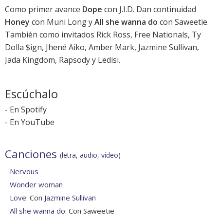
Como primer avance
Dope
con J.I.D. Dan continuidad
Honey
con Muni Long y
All she wanna do
con Saweetie.
También como invitados Rick Ross, Free Nationals, Ty
Dolla $ign, Jhené Aiko, Amber Mark, Jazmine Sullivan,
Jada Kingdom, Rapsody y Ledisi.
Escúchalo
-
En Spotify
-
En YouTube
Canciones
(letra, audio, vídeo)
Nervous
Wonder woman
Love
: Con
Jazmine Sullivan
All she wanna do
: Con Saweetie