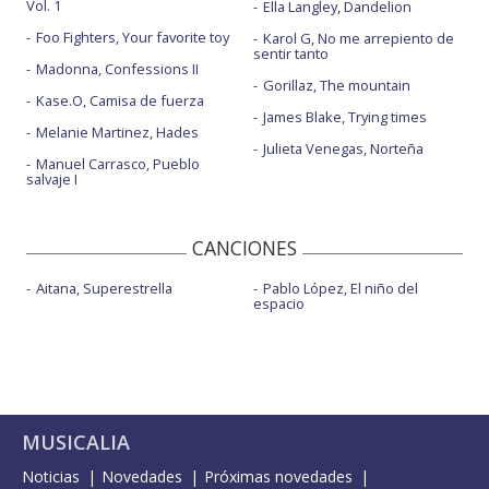
Vol. 1
Ella Langley, Dandelion
Foo Fighters, Your favorite toy
Karol G, No me arrepiento de
sentir tanto
Madonna, Confessions II
Gorillaz, The mountain
Kase.O, Camisa de fuerza
James Blake, Trying times
Melanie Martinez, Hades
Julieta Venegas, Norteña
Manuel Carrasco, Pueblo
salvaje I
CANCIONES
Aitana, Superestrella
Pablo López, El niño del
espacio
MUSICALIA
Noticias
Novedades
Próximas novedades