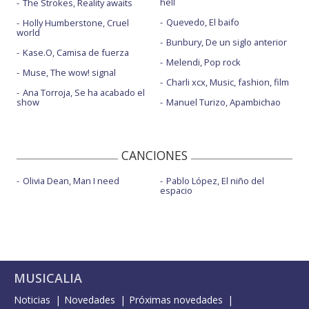
hell
The Strokes, Reality awaits
Quevedo, El baifo
Holly Humberstone, Cruel
world
Bunbury, De un siglo anterior
Kase.O, Camisa de fuerza
Melendi, Pop rock
Muse, The wow! signal
Charli xcx, Music, fashion, film
Ana Torroja, Se ha acabado el
show
Manuel Turizo, Apambichao
CANCIONES
Olivia Dean, Man I need
Pablo López, El niño del
espacio
MUSICALIA
Noticias
Novedades
Próximas novedades