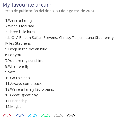
My favourite dream
Fecha de publicación del disco:
30 de agosto de 2024
1.We're a family
2.When I feel sad
3.Three little birds
4.L-O-V-E - con Sufjan Stevens, Chrissy Teigen, Luna Stephens y
Miles Stephens
5.Deep in the ocean blue
6.For you
7.You are my sunshine
8.When we fly
9.Safe
10.Go to sleep
11.Always come back
12.We're a family [Solo piano]
13.Great, great day
14.Friendship
15.Maybe