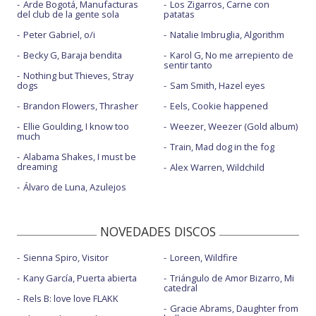
Arde Bogotá, Manufacturas
Los Zigarros, Carne con
del club de la gente sola
patatas
Peter Gabriel, o/i
Natalie Imbruglia, Algorithm
Becky G, Baraja bendita
Karol G, No me arrepiento de
sentir tanto
Nothing but Thieves, Stray
dogs
Sam Smith, Hazel eyes
Brandon Flowers, Thrasher
Eels, Cookie happened
Ellie Goulding, I know too
Weezer, Weezer (Gold album)
much
Train, Mad dog in the fog
Alabama Shakes, I must be
dreaming
Alex Warren, Wildchild
Álvaro de Luna, Azulejos
NOVEDADES DISCOS
Sienna Spiro, Visitor
Loreen, Wildfire
Kany García, Puerta abierta
Triángulo de Amor Bizarro, Mi
catedral
Rels B: love love FLAKK
Gracie Abrams, Daughter from