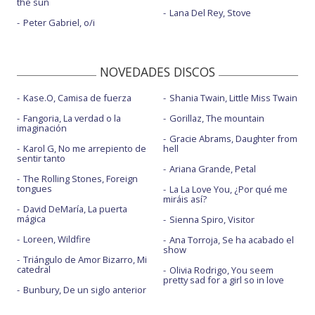
the sun
Lana Del Rey, Stove
Peter Gabriel, o/i
NOVEDADES DISCOS
Kase.O, Camisa de fuerza
Shania Twain, Little Miss Twain
Fangoria, La verdad o la
Gorillaz, The mountain
imaginación
Gracie Abrams, Daughter from
Karol G, No me arrepiento de
hell
sentir tanto
Ariana Grande, Petal
The Rolling Stones, Foreign
tongues
La La Love You, ¿Por qué me
miráis así?
David DeMaría, La puerta
mágica
Sienna Spiro, Visitor
Loreen, Wildfire
Ana Torroja, Se ha acabado el
show
Triángulo de Amor Bizarro, Mi
catedral
Olivia Rodrigo, You seem
pretty sad for a girl so in love
Bunbury, De un siglo anterior