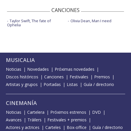
CANCIONES
Taylor Swift, The fate of
Olivia Dean, Man I need
Ophelia
MUSICALIA
Noticias
Novedades
Próximas novedades
Discos históricos
Canciones
Festivales
Premios
Artistas y grupos
Portadas
Listas
Guía / directorio
CINEMANÍA
Noticias
Cartelera
Próximos estrenos
DVD
Avances
Tráilers
Festivales + premios
Actores y actrices
Carteles
Box-office
Guía / directorio