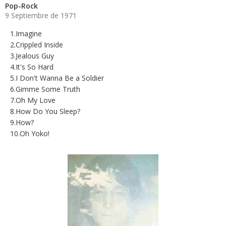
Pop-Rock
9 Septiembre de 1971
1.Imagine
2.Crippled Inside
3.Jealous Guy
4.It's So Hard
5.I Don't Wanna Be a Soldier
6.Gimme Some Truth
7.Oh My Love
8.How Do You Sleep?
9.How?
10.Oh Yoko!