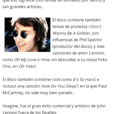
que eso significa. Dos temas versionados por tantos y
tan grandes artistas...
El disco contiene también
temas de protesta
I Don't
Wanna Be A Soldier
, con
influencias de Phil Spector
(productor del disco), y más
canciones de amor Lennon,
como
Oh My Love
o
How
, sin descuidar a su musa Yoko
Ono, en
Oh Yoko!
.
El disco también contiene rock como
It's So Hard
, e
incluso una canción
How Do You Sleep?
, en la que Paul
McCartney, no sale muy bien parado...
Imagine, fue el gran éxito comercial y artístico de John
Lennon fuera de los Beatles.