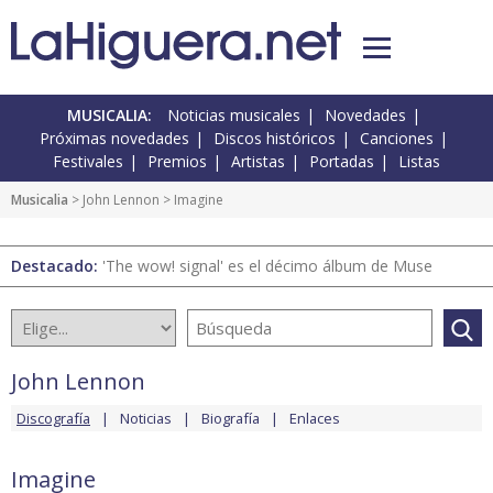
MUSICALIA:
Noticias musicales
Novedades
Próximas novedades
Discos históricos
Canciones
Festivales
Premios
Artistas
Portadas
Listas
Musicalia
>
John Lennon
> Imagine
Destacado:
'The wow! signal' es el décimo álbum de Muse
John Lennon
Discografía
Noticias
Biografía
Enlaces
Imagine