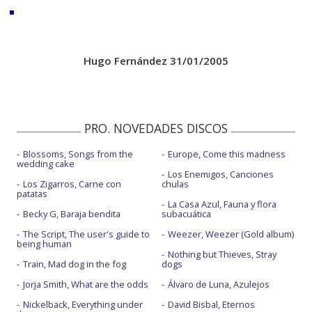
Hugo Fernández 31/01/2005
PRO. NOVEDADES DISCOS
Blossoms, Songs from the
Europe, Come this madness
wedding cake
Los Enemigos, Canciones
Los Zigarros, Carne con
chulas
patatas
La Casa Azul, Fauna y flora
Becky G, Baraja bendita
subacuática
The Script, The user's guide to
Weezer, Weezer (Gold album)
being human
Nothing but Thieves, Stray
Train, Mad dog in the fog
dogs
Jorja Smith, What are the odds
Álvaro de Luna, Azulejos
Nickelback, Everything under
David Bisbal, Eternos