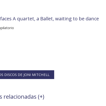
aces A quartet, a Ballet, waiting to be dance
pilatorio
S DISCOS DE JONI MITCHELL
s relacionadas (
+
)