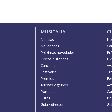
MUSICALIA
C
Noticias
Not
Novedades
Car
Próximas novedades
Pr
Discos históricos
DV
Canciones
Av
Festivales
Trá
Premios
Fe
Artistas y grupos
Act
Portadas
Car
Listas
Bo
Guía / directorio
Guí