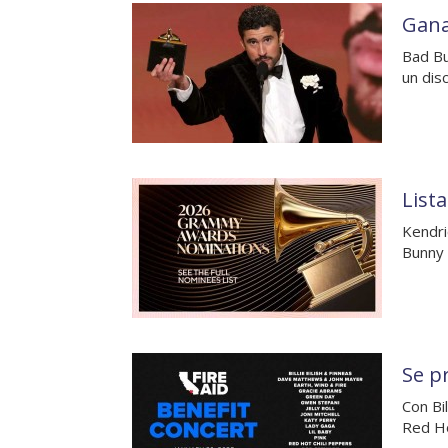
Gana
Bad Bu
un dis
List
Kendri
Bunny 
Se p
Con Bi
Red Ho