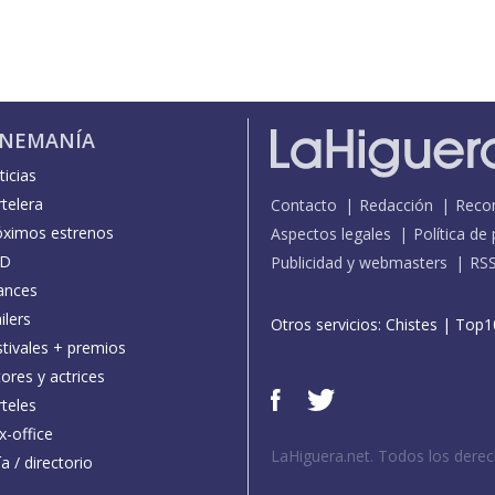
INEMANÍA
icias
telera
Contacto
Redacción
Reco
óximos estrenos
Aspectos legales
Política de
D
Publicidad y webmasters
RS
ances
ilers
Otros servicios:
Chistes
|
Top1
stivales + premios
ores y actrices
teles
x-office
LaHiguera.net. Todos los dere
a / directorio