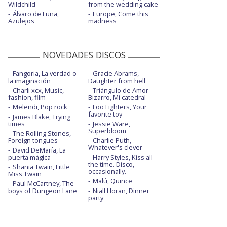
Wildchild
from the wedding cake
Álvaro de Luna,
Europe, Come this
Azulejos
madness
NOVEDADES DISCOS
Fangoria, La verdad o
Gracie Abrams,
la imaginación
Daughter from hell
Charli xcx, Music,
Triángulo de Amor
fashion, film
Bizarro, Mi catedral
Melendi, Pop rock
Foo Fighters, Your
favorite toy
James Blake, Trying
times
Jessie Ware,
Superbloom
The Rolling Stones,
Foreign tongues
Charlie Puth,
Whatever's clever
David DeMaría, La
puerta mágica
Harry Styles, Kiss all
the time. Disco,
Shania Twain, Little
occasionally.
Miss Twain
Malú, Quince
Paul McCartney, The
boys of Dungeon Lane
Niall Horan, Dinner
party