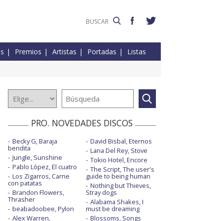
es
Premios
Artistas
Portadas
Listas
PRO. NOVEDADES DISCOS
Becky G, Baraja
David Bisbal, Eternos
bendita
Lana Del Rey, Stove
Jungle, Sunshine
Tokio Hotel, Encore
Pablo López, El cuatro
The Script, The user's
Los Zigarros, Carne
guide to being human
con patatas
Nothing but Thieves,
Brandon Flowers,
Stray dogs
Thrasher
Alabama Shakes, I
beabadoobee, Pylon
must be dreaming
Alex Warren,
Blossoms, Songs