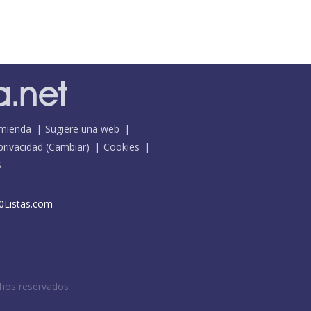
mienda
Sugiere una web
 privacidad
(
Cambiar
)
Cookies
S
0Listas.com
chos reservados