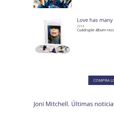
Love has many f
2014
Cuádruple álbum reco
COMPRA LO
Joni Mitchell. Últimas noticia